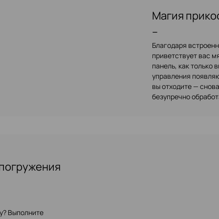
Магия прико
–
Благодаря встроен
приветствует вас м
панель, как только 
управления появляю
вы отходите — снов
безупречно обработ
 погружения
ку? Выполните