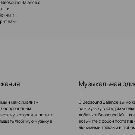
 Beosound Balance с
p — и
боким и
рит вам
ржания
Музыкальная оди
–
рмы и максимализм
С Beosound Balance вы мож
е беспроводным
вам музыку в каждом уголк
истему, которая наполнит
добавьте Beosound A9 — ко
лышать любимую музыку в
возьмите с собой портатив
любимыми треками в любом