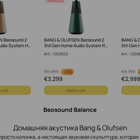
Demo unit
N Beosound 2
BANG & OLUFSEN Beosound 2
BANG & 
udio System H…
3rd Gen Home Audio System R…
5th Gen 
Art.: 1309122
Art.: 120
€
5,299
€
3,799
-
38%
€
3,299
€
2,999
 cart
Add to cart
Beosound Balance
Домашняя акустика Bang & Olufsen
 просто колонка, а настоящая звуковая скульптура, котора