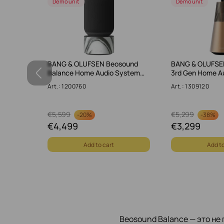
Demo unit
Demo unit
ound 2
BANG & OLUFSEN Beosound
BANG & OLUFSE
ystem N…
Balance Home Audio System…
3rd Gen Home A
Art.: 1200760
Art.: 1309120
€
5,599
€
5,299
-
20%
-
38%
€
4,499
€
3,299
Add to cart
Add to
Beosound Balance — это не