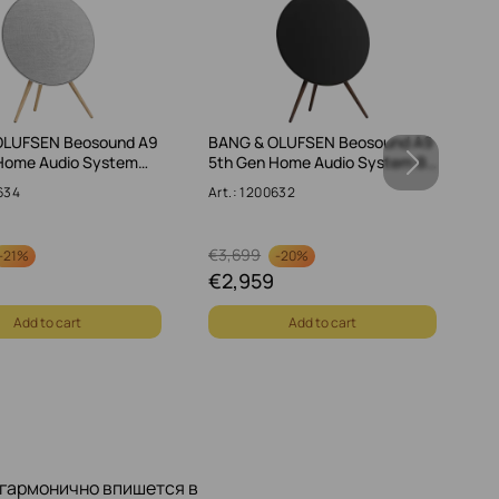
OLUFSEN Beosound A9
BANG & OLUFSEN Beosound A9
B
Home Audio System…
5th Gen Home Audio System B…
B
0634
Art.: 1200632
Ar
€
3,699
-
21%
-
20%
€
2,959
€
Add to cart
Add to cart
я гармонично впишется в