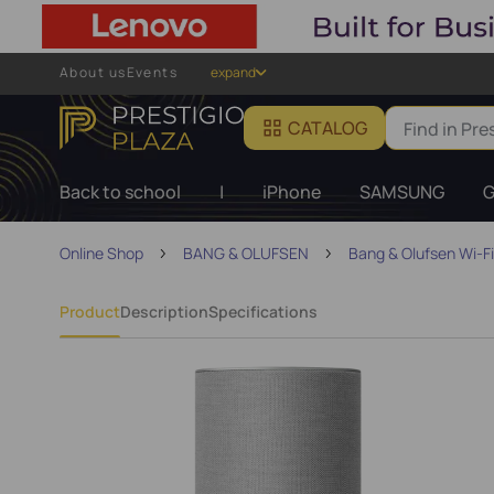
About us
Events
expand
CATALOG
Back to school
|
iPhone
SAMSUNG
G
Online Shop
BANG & OLUFSEN
Bang & Olufsen Wi-F
Product
Description
Specifications