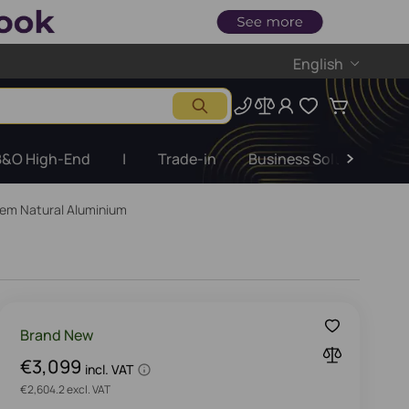
English
B&O High-End
|
Trade-in
Business Solutions
em Natural Aluminium
Brand New
€3,099
incl. VAT
€2,604.2 excl. VAT