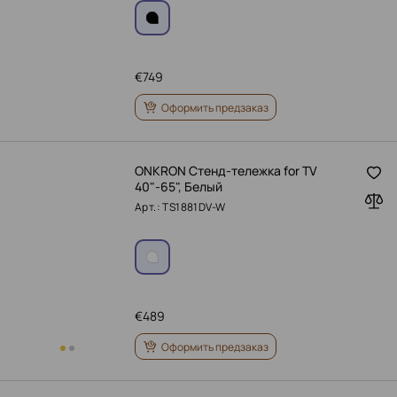
€
749
Оформить предзаказ
ONKRON Стенд-тележка for TV
40"-65", Белый
Арт.: TS1881DV-W
€
489
Оформить предзаказ