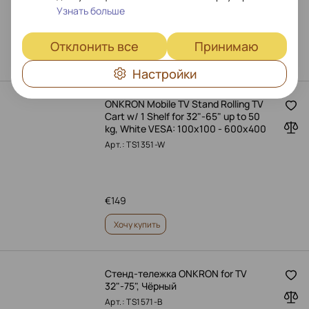
Узнать больше
€
209
Отклонить все
Принимаю
Оформить предзаказ
Настройки
ONKRON Mobile TV Stand Rolling TV
Cart w/ 1 Shelf for 32"-65" up to 50
kg, White VESA: 100x100 - 600x400
Арт.: TS1351-W
€
149
Хочу купить
Стенд-тележка ONKRON for TV
32"-75", Чёрный
Арт.: TS1571-B