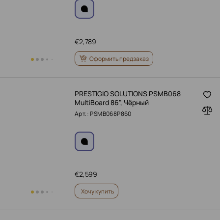
€
2,789
Оформить предзаказ
PRESTIGIO SOLUTIONS PSMB068
MultiBoard 86", Чёрный
Арт.: PSMB068P860
€
2,599
Хочу купить