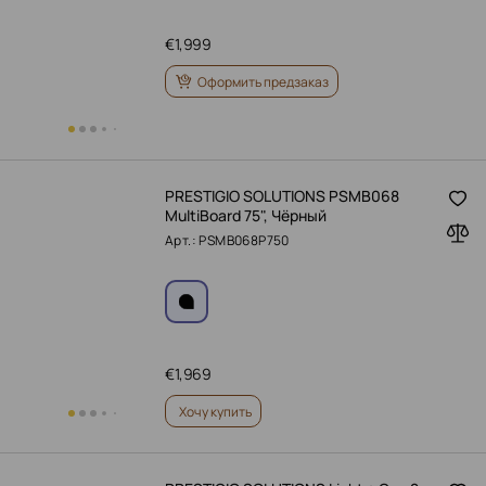
€
1,999
Оформить предзаказ
PRESTIGIO SOLUTIONS PSMB068
MultiBoard 75", Чёрный
Арт.: PSMB068P750
€
1,969
Хочу купить