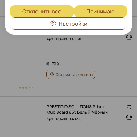
Отклонить все
Принимаю
Настройки
PRESTIGIO SOLUTIONS Prism
MultiBoard 75", Белый/Чёрный
Арт.: PSMB018R750
€
1,799
Оформить предзаказ
PRESTIGIO SOLUTIONS Prism
MultiBoard 65", Белый/Чёрный
Арт.: PSMB018R650