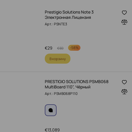
Prestigio Solutions Note 3
Электронная Лицензия
Арт.: PSNTE3
€
29
-
58%
€
69
В корзину
PRESTIGIO SOLUTIONS PSMB068
MultiBoard 110", Чёрный
Арт.: PSMB068P110
€
13,089