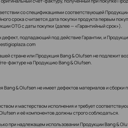
оригинальный счёт-фактуру, полученный при покупке Прод
тветствии со спецификациями соответствующей Продукции B
йного срока считается дата покупки продукта первым поку
укции OTG с даты покупки (далее — «Гарантийный срок»).
н дефект, подпадающий под действие Гарантии, и Продукци
estigioplaza.com
шей стране или Продукция Bang & Olufsen не подлежит воз
те-фактуре на Продукцию Bang & Olufsen.
ия Bang & Olufsen не имеет дефектов материалов и сборки
еством и мастерством исполнения и требует соответствую
lufsen и её компонентов должны строго соблюдаться.
ько при надлежащем использовании Продукции Bang & Olufs