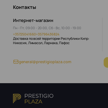
Контакты
Интернет-магазин
Пн - Пт, 09:00 - 20:00, Сб - Вс, 10:00 - 19:00
+35725041660
+35796436824
Доставка по всей территории Республики Кипр:
Никосия, Лимасол, Ларнака, Пафос
general@prestigioplaza.com