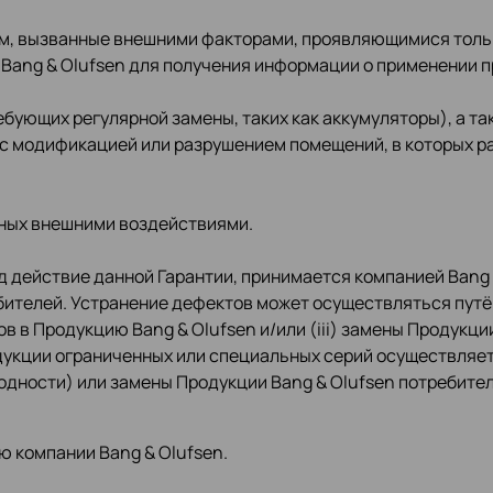
, вызванные внешними факторами, проявляющимися тольк
 Bang & Olufsen для получения информации о применении 
бующих регулярной замены, таких как аккумуляторы), а т
с модификацией или разрушением помещений, в которых ра
нных внешними воздействиями.
 действие данной Гарантии, принимается компанией Bang 
бителей. Устранение дефектов может осуществляться путём
ов в Продукцию Bang & Olufsen и/или (iii) замены Продукци
кции ограниченных или специальных серий осуществляетс
одности) или замены Продукции Bang & Olufsen потребит
 компании Bang & Olufsen.