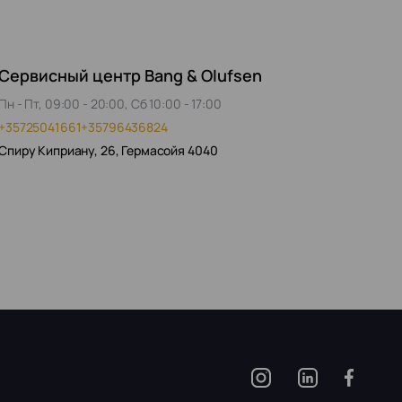
Сервисный центр Bang & Olufsen
Пн - Пт, 09:00 - 20:00, Сб 10:00 - 17:00
+35725041661
+35796436824
Спиру Киприану, 26, Гермасойя 4040