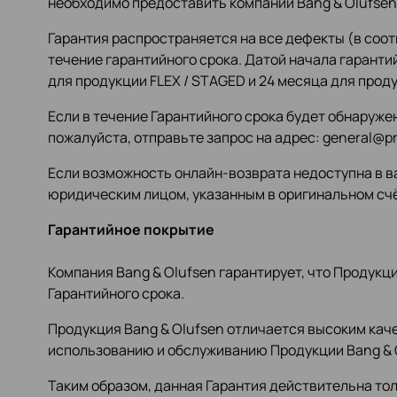
необходимо предоставить компании Bang & Olufsen 
Гарантия распространяется на все дефекты (в соо
течение гарантийного срока. Датой начала гаранти
для продукции FLEX / STAGED и 24 месяца для прод
Если в течение Гарантийного срока будет обнаруже
пожалуйста, отправьте запрос на адрес: general@pr
Если возможность онлайн-возврата недоступна в ва
юридическим лицом, указанным в оригинальном счё
Гарантийное покрытие
Компания Bang & Olufsen гарантирует, что Продукц
Гарантийного срока.
Продукция Bang & Olufsen отличается высоким кач
использованию и обслуживанию Продукции Bang & O
Таким образом, данная Гарантия действительна тол