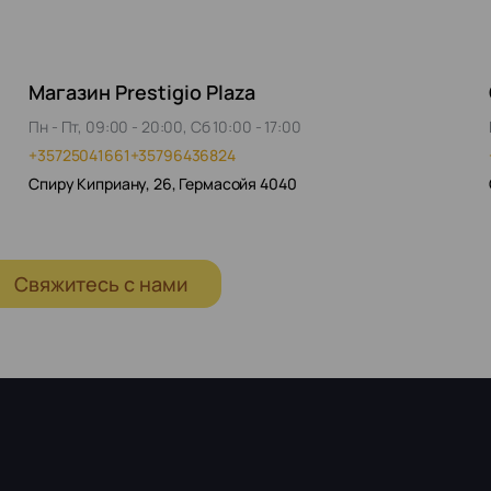
Магазин Prestigio Plaza
Пн - Пт, 09:00 - 20:00, Сб 10:00 - 17:00
+35725041661
+35796436824
Спиру Киприану, 26, Гермасойя 4040
Свяжитесь с нами