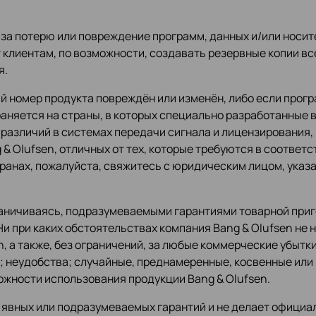
и за потерю или повреждение программ, данных и/или нос
 клиентам, по возможности, создавать резервные копии в
я.
ый номер продукта повреждён или изменён, либо если пр
аняется на страны, в которых специально разработанные 
различий в системах передачи сигнала и лицензирования,
& Olufsen, отличных от тех, которые требуются в соответ
странах, пожалуйста, свяжитесь с юридическим лицом, ука
раничиваясь, подразумеваемыми гарантиями товарной приг
и при каких обстоятельствах компания Bang & Olufsen не
, а также, без ограничений, за любые коммерческие убытки
 неудобства; случайные, преднамеренные, косвенные или ш
ожности использования продукции Bang & Olufsen.
 явных или подразумеваемых гарантий и не делает официа