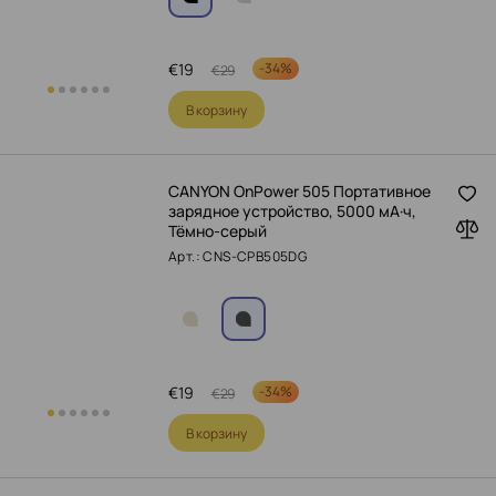
€
19
-
34%
€
29
В корзину
CANYON OnPower 505 Портативное
зарядное устройство, 5000 мА·ч,
Тёмно-серый
Арт.: CNS-CPB505DG
€
19
-
34%
€
29
В корзину