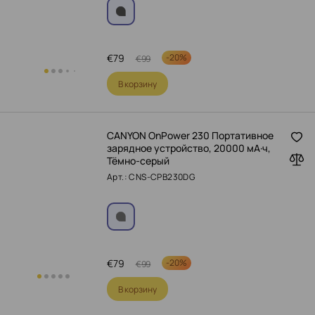
€
79
-
20%
€
99
В корзину
CANYON OnPower 230 Портативное
зарядное устройство, 20000 мА·ч,
Тёмно-серый
Арт.: CNS-CPB230DG
€
79
-
20%
€
99
В корзину