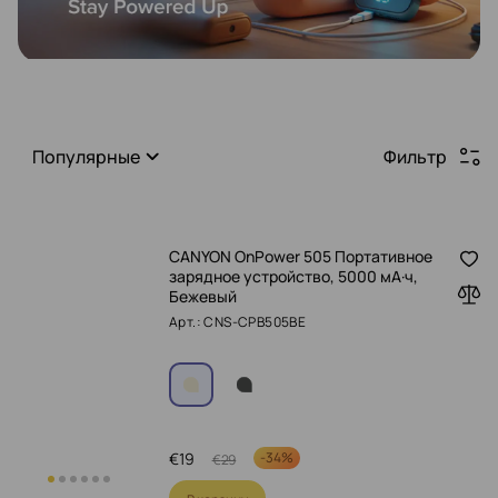
Популярные
Фильтр
CANYON OnPower 505 Портативное
зарядное устройство, 5000 мА·ч,
Бежевый
Арт.: CNS-CPB505BE
€
19
-
34%
€
29