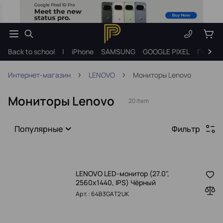
Back to school
|
iPhone
SAMSUNG
GOOGLE PIXEL
Подарк
Интернет-магазин
LENOVO
Мониторы Lenovo
Мониторы Lenovo
20 item
Популярные
Фильтр
LENOVO LED-монитор (27.0",
2560x1440, IPS) Чёрный
Арт.: 64B3GAT2UK