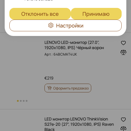
€
229
Оформить предзаказ
Отклонить все
Принимаю
Настройки
LENOVO LED-монитор (27.0",
1920x1080, IPS) Чёрный ворон
Арт.: 64BCMAT4UK
€
219
Оформить предзаказ
LED монитор LENOVO ThinkVision
S27e-20 (27", 1920x1080, IPS) Raven
Black