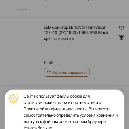
LED монитор LENOVO ThinkVision
T27i-10 (27", 1920x1080, IPS) Black
Арт.: 61C6MAT1UK
€
259
Оформить предзаказ
LENOVO LED-монитор (23.8",
Сайт использует файлы cookie для
1920x1080, IPS) Чёрное затмение
статистических целей в соответствии с
Арт.: 64A4MATXUK
Политикой конфиденциальности. Вы можете
самостоятельно определить условия хранения и
доступа к файлам cookie в своем браузере.
Узнать больше