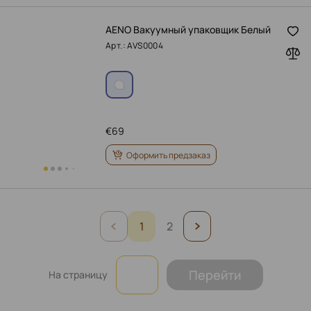
AENO Вакуумный упаковщик Белый
Арт.: AVS0004
€
69
Оформить предзаказ
1
2
Перейти
На страницу