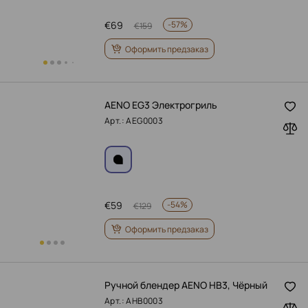
€
69
-
57%
€
159
Оформить предзаказ
AENO EG3 Электрогриль
Арт.: AEG0003
€
59
-
54%
€
129
Оформить предзаказ
Ручной блендер AENO HB3, Чёрный
Арт.: AHB0003