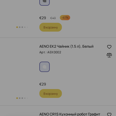
€
29
-
41%
€
49
В корзину
AENO EK2 Чайник (1.5 л), Белый
Арт.: AEK0002
€
29
В корзину
AENO CR1S Кухонный робот Графит