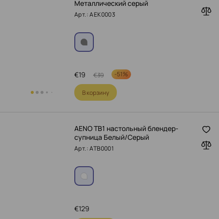
Металлический серый
Арт.: AEK0003
€
19
-
51%
€
39
В корзину
AENO TB1 настольный блендер-
супница Белый/Серый
Арт.: ATB0001
€
129