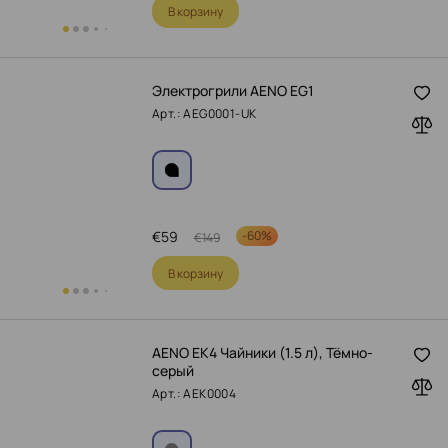
В корзину
Электрогрили AENO EG1
Арт.: AEG0001-UK
€
59
-
60%
€
149
В корзину
AENO EK4 Чайники (1.5 л), Тёмно-
серый
Арт.: AEK0004