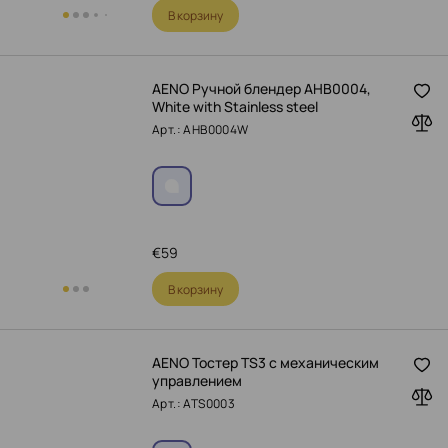
В корзину
AENO Ручной блендер AHB0004,
White with Stainless steel
Арт.: AHB0004W
€
59
В корзину
AENO Тостер TS3 с механическим
управлением
Арт.: ATS0003