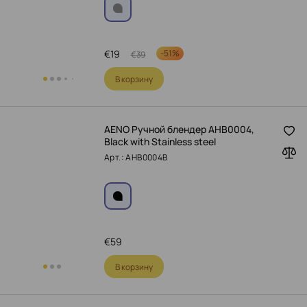
€
19
-
51%
€
39
В корзину
AENO Ручной блендер AHB0004,
Black with Stainless steel
Арт.: AHB0004B
€
59
В корзину