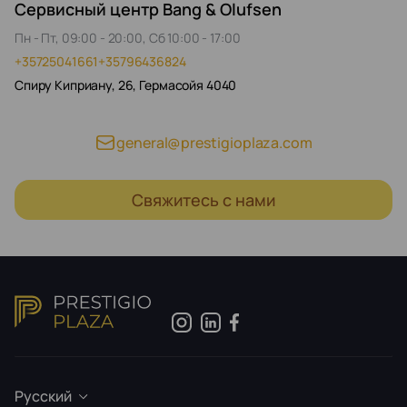
Сервисный центр Bang & Olufsen
Пн - Пт, 09:00 - 20:00, Сб 10:00 - 17:00
+35725041661
+35796436824
Спиру Киприану, 26, Гермасойя 4040
general@prestigioplaza.com
Свяжитесь с нами
Русский