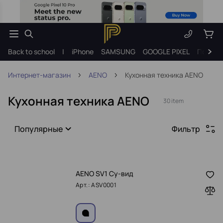
Back to school
|
iPhone
SAMSUNG
GOOGLE PIXEL
Подарк
Интернет-магазин
AENO
Кухонная техника AENO
Кухонная техника AENO
30 item
Популярные
Фильтр
AENO SV1 Су-вид
Арт.: ASV0001