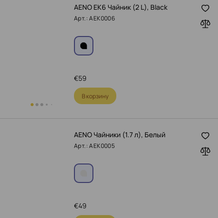
AENO EK6 Чайник (2 L), Black
Арт.: AEK0006
€
59
В корзину
AENO Чайники (1.7 л), Белый
Арт.: AEK0005
€
49