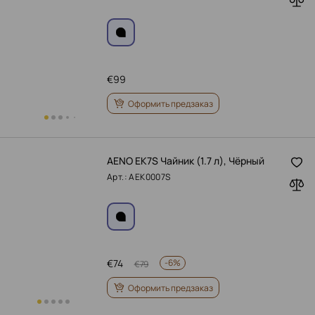
€
99
Оформить предзаказ
AENO EK7S Чайник (1.7 л), Чёрный
Арт.: AEK0007S
€
74
-
6%
€
79
Оформить предзаказ