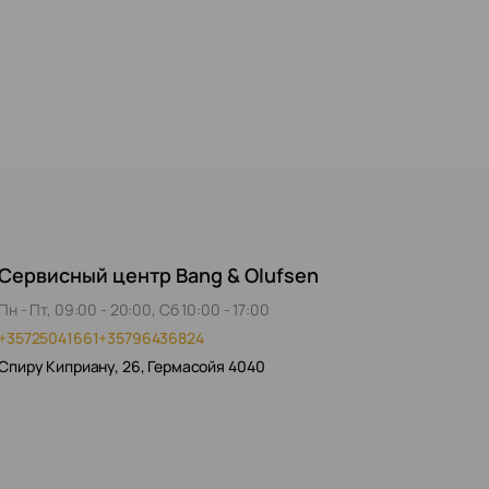
Сервисный центр Bang & Olufsen
Пн - Пт, 09:00 - 20:00, Сб 10:00 - 17:00
+35725041661
+35796436824
Спиру Киприану, 26, Гермасойя 4040