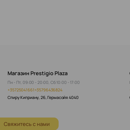
Магазин Prestigio Plaza
Пн - Пт, 09:00 - 20:00, Сб 10:00 - 17:00
+35725041661
+35796436824
Спиру Киприану, 26, Гермасойя 4040
Свяжитесь с нами