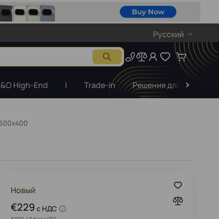
Русский
&O High-End
|
Trade-in
Решения для бизнеса
 600x400
Новый
€229
c НДС