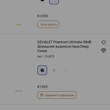
€
1,699
Хочу купить
DEVIALET Phantom Ultimate 98dB
Домашняя аудиосистема Deep
Forest
Арт.: DU873
€
1,599
Оформить предзаказ