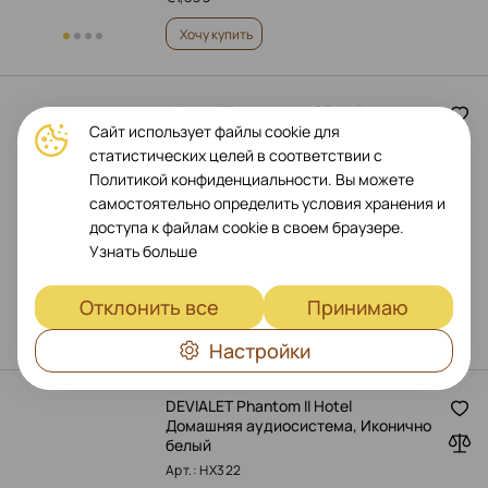
Хочу купить
DEVIALET Phantom II 98db Домашняя
Сайт использует файлы cookie для
аудиосистема, Матовый чёрный
статистических целей в соответствии с
Арт.: HW515
Политикой конфиденциальности. Вы можете
самостоятельно определить условия хранения и
доступа к файлам cookie в своем браузере.
Узнать больше
€
1,349
Отклонить все
Принимаю
Хочу купить
Настройки
DEVIALET Phantom II Hotel
Домашняя аудиосистема, Иконично
белый
Арт.: HX322