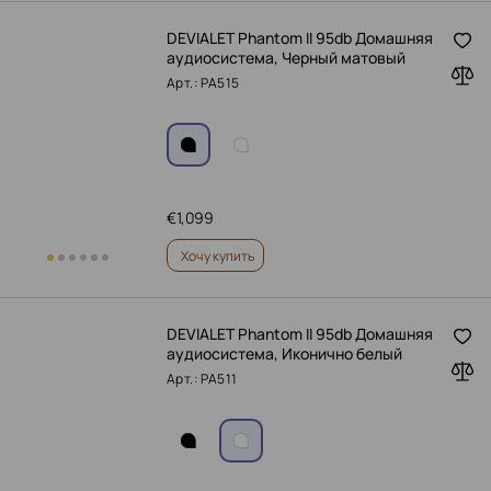
DEVIALET Phantom II 95db Домашняя
аудиосистема, Черный матовый
Арт.: PA515
€
1,099
Хочу купить
DEVIALET Phantom II 95db Домашняя
аудиосистема, Иконично белый
Арт.: PA511