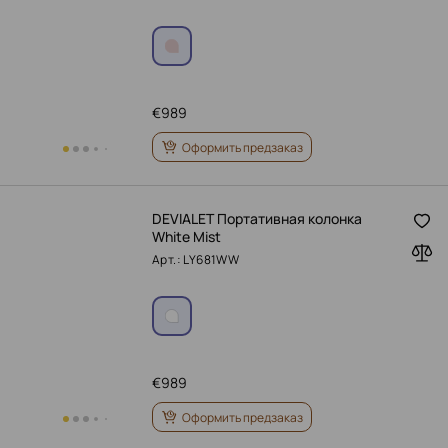
€
989
Оформить предзаказ
DEVIALET Портативная колонка
White Mist
Арт.: LY681WW
€
989
Оформить предзаказ