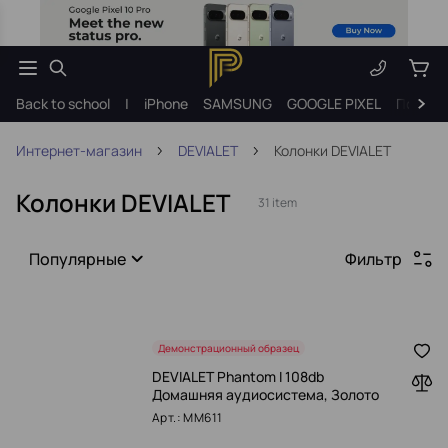
Back to school
|
iPhone
SAMSUNG
GOOGLE PIXEL
Подарк
Интернет-магазин
DEVIALET
Колонки DEVIALET
Колонки DEVIALET
31 item
Популярные
Фильтр
Демонстрационный образец
DEVIALET Phantom I 108db
Домашняя аудиосистема, Золото
Арт.: MM611