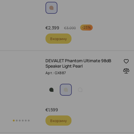
€
2,399
-
23%
€
3,099
В корзину
DEVIALET Phantom Ultimate 98dB
Speaker Light Pearl
Арт.: GX887
€
1,599
В корзину