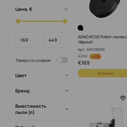
Цена, €
AENO RC3S Робот-пылесо
Чёрный
Арт.: ARC0003S
€
289
-
42%
Товары со скидкой
€
169
В корзину
Цвет
Бренд
Вместимость
пыли (л)