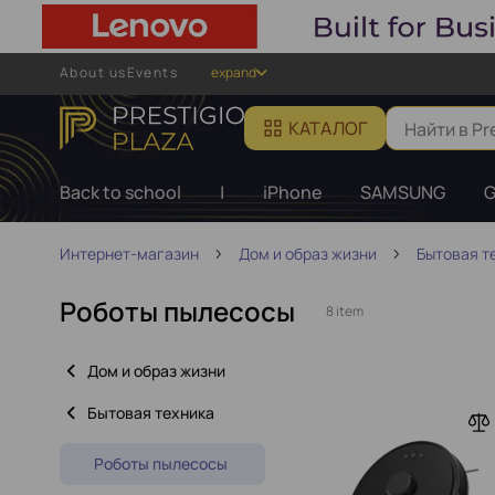
About us
Events
expand
КАТАЛОГ
Back to school
|
iPhone
SAMSUNG
G
Интернет-магазин
Дом и образ жизни
Бытовая т
Роботы пылесосы
8 item
Дом и образ жизни
Бытовая техника
Роботы пылесосы