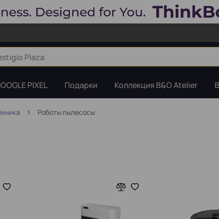
OOGLE PIXEL
Подарки
Коллекция B&O Atelier
B
ехника
Роботы пылесосы