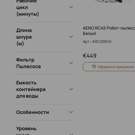
Рабочий
цикл
(минуты)
AENO RC4S Робот-пылесо
Длина
Белый
шнура
Арт.: ARC0004S
(м)
€
449
Фильтр
Пылесоса
Оформить предзаказ
Емкость
контейнера
для воды
Особенности
Уровень