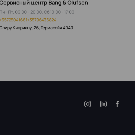
Сервисный центр Bang & Olufsen
Пн - Пт, 09:00 - 20:00, Сб 10:00 - 17:00
+35725041661
+35796436824
Спиру Киприану, 26, Гермасойя 4040