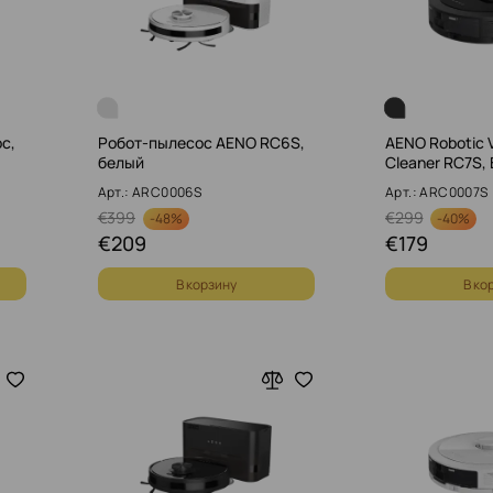
с,
Робот-пылесос AENO RC6S,
AENO Robotic
белый
Cleaner RC7S, 
Арт.: ARC0006S
Арт.: ARC0007S
€
399
€
299
-
48%
-
40%
€
209
€
179
В корзину
В ко