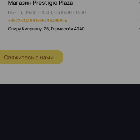
Магазин Prestigio Plaza
Пн - Пт, 09:00 - 20:00, Сб 10:00 - 17:00
+35725041661
+35796436824
Спиру Киприану, 26, Гермасойя 4040
Свяжитесь с нами