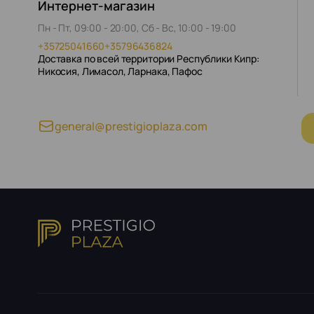
Интернет-магазин
Пн - Пт, 09:00 - 20:00, Сб - Вс, 10:00 - 19:00
+35725041660
+35796436824
Доставка по всей территории Республики Кипр:
Никосия, Лимасол, Ларнака, Пафос
general@prestigioplaza.com