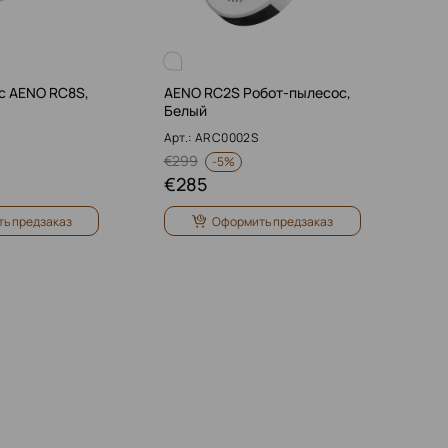
с AENO RC8S,
AENO RC2S Робот-пылесос,
Белый
Арт.: ARC0002S
€
299
-
5%
€
285
ь предзаказ
Оформить предзаказ