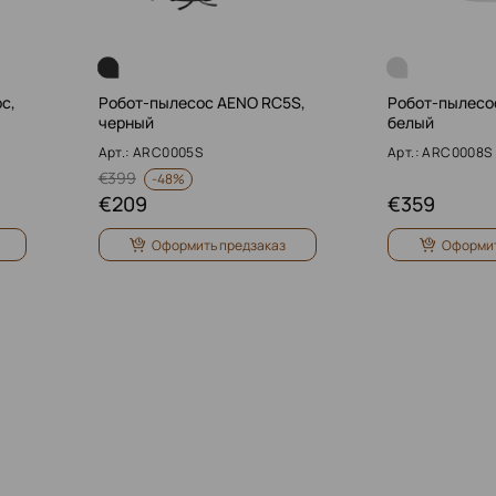
с,
Робот-пылесос AENO RC5S,
Робот-пылесо
черный
белый
Арт.: ARC0005S
Арт.: ARC0008S
€
399
-
48%
€
209
€
359
Оформить предзаказ
Оформит