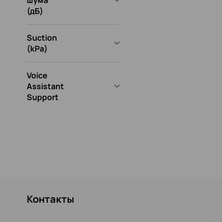
шума
(дБ)
Suction
(kPa)
Voice
Assistant
Support
Контакты