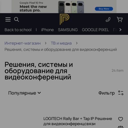
Back to school
|
iPhone
SAMSUNG
GOOGLE PIXEL
Подарк
Интернет-магазин
ТВ и медиа
Решения, системы и оборудование для видеоконференций
Решения, системы и
оборудование для
24 item
видеоконференций
Популярные
Фильтр
LOGITECH Rally Bar + Tap IP Решение
для видеоконференцсвязи