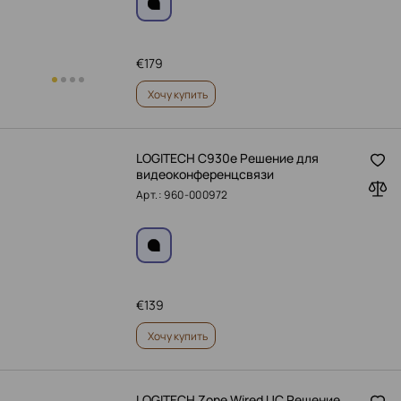
€
179
Хочу купить
LOGITECH C930e Решение для
видеоконференцсвязи
Арт.: 960-000972
€
139
Хочу купить
LOGITECH Zone Wired UC Решение