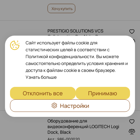
Хочу купить
PRESTIGIO SOLUTIONS VCS
Collaboration Bar Alpha Решение для
видеоконференцсвязи
Сайт использует файлы cookie для
статистических целей в соответствии с
Арт.: PVCCU12M601
Политикой конфиденциальности. Вы можете
самостоятельно определить условия хранения и
доступа к файлам cookie в своем браузере.
Узнать больше
€
549
Отклонить все
Принимаю
Хочу купить
Настройки
Оборудование для
видеоконференций LOGITECH Logi
Dock, Black
Арт.: 986-000020