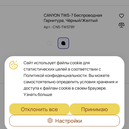
CANYON TWS-7 Беспроводная
Гарнитура, Чёрный/Желтый
Арт.: CNS-TWS7BY
€
32
-
18%
Сайт использует файлы cookie для
€
39
статистических целей в соответствии с
Оформить предзаказ
Политикой конфиденциальности. Вы можете
самостоятельно определить условия хранения и
доступа к файлам cookie в своем браузере.
CANYON TWS-4 Беспроводная
Узнать больше
Гарнитура, Серый
Арт.: CNS-TWS4G
Отклонить все
Принимаю
Настройки