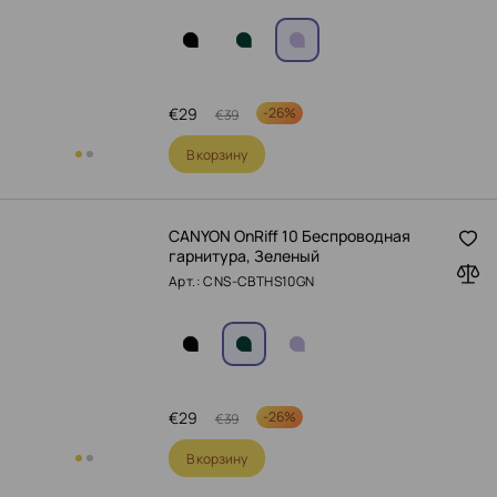
€
29
-
26%
€
39
В корзину
CANYON OnRiff 10 Беспроводная
гарнитура, Зеленый
Арт.: CNS-CBTHS10GN
€
29
-
26%
€
39
В корзину