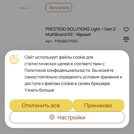
Хочу купить
PRESTIGIO SOLUTIONS Light + Gen 2
MultiBoard 65", Чёрный
Арт.: PSMB011P651
Сайт использует файлы cookie для
статистических целей в соответствии с
Политикой конфиденциальности. Вы можете
самостоятельно определить условия хранения и
€
1,939
доступа к файлам cookie в своем браузере.
Оформить предзаказ
Узнать больше
Отклонить все
Принимаю
PRESTIGIO SOLUTIONS Light Series
Gen 5 MultiBoard 75", Чёрный
Настройки
Арт.: PSMB000L755