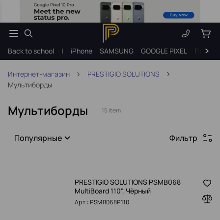
Back to school
|
iPhone
SAMSUNG
GOOGLE PIXEL
Подарк
Интернет-магазин
PRESTIGIO SOLUTIONS
Мультиборды
Мультиборды
15 item
Популярные
Фильтр
PRESTIGIO SOLUTIONS PSMB068
MultiBoard 110", Чёрный
Арт.: PSMB068P110