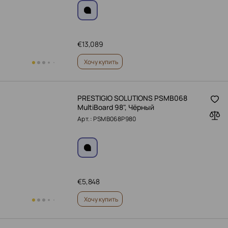
€
13,089
Хочу купить
PRESTIGIO SOLUTIONS PSMB068
MultiBoard 98", Чёрный
Арт.: PSMB068P980
€
5,848
Хочу купить