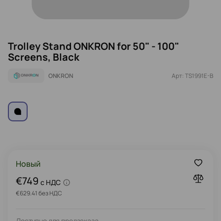
Trolley Stand ONKRON for 50" - 100"
Screens, Black
ONKRON
Арт: TS1991E-B
Новый
€749
c НДС
€629.41 без НДС
Доступно для предзаказа