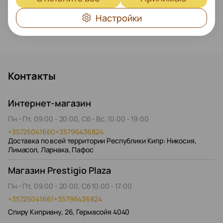
Настройки
Контакты
Интернет-магазин
Пн - Пт, 09:00 - 20:00, Сб - Вс, 10:00 - 19:00
+35725041660
+35796436824
Доставка по всей территории Республики Кипр: Никосия,
Лимасол, Ларнака, Пафос
Магазин Prestigio Plaza
Пн - Пт, 09:00 - 20:00, Сб 10:00 - 17:00
+35725041661
+35796436824
Спиру Киприану, 26, Гермасойя 4040