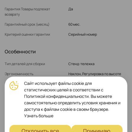
Гарантия Товары подлежат
Да
возврату
Гарантийный срок (месяц)
60 мес.
Критерий оценки гарантии
Серийный номер
Особенности
Тип деталей для сборки
Стенд-тележка
Эргономичность
Наклон, Регулировка по высоте
Сайт использует файлы cookie для
Максимальный вес экрана
130 кг
статистических целей в соответствии с
Родительские продукты
50" - 100" Screens
Политикой конфиденциальности. Вы можете
самостоятельно определить условия хранения и
Интерфейс крепления монитора
от 200/200 мм до 600x1000mm
доступа к файлам cookie в своем браузере.
Узнать больше
Показать больше
Отклонить все
Принимаю