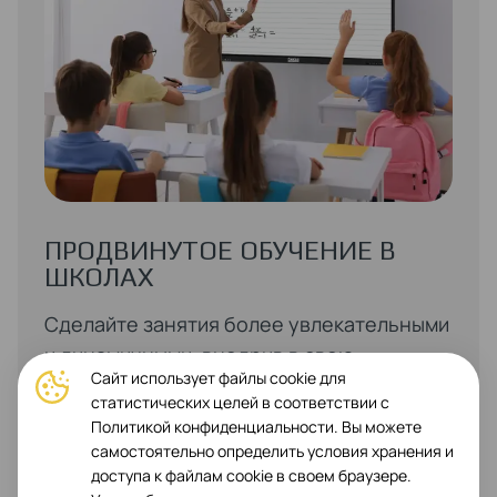
ПРОДВИНУТОЕ ОБУЧЕНИЕ В
ШКОЛАХ
Сделайте занятия более увлекательными
и динамичными, внедрив в свою
Сайт использует файлы cookie для
школьную систему новый Multiboard
статистических целей в соответствии с
Light+. Давайте задание у доски,
Политикой конфиденциальности. Вы можете
объясняйте новые темы, пользуйтесь
самостоятельно определить условия хранения и
доступа к файлам cookie в своем браузере.
виртуальными галереями или