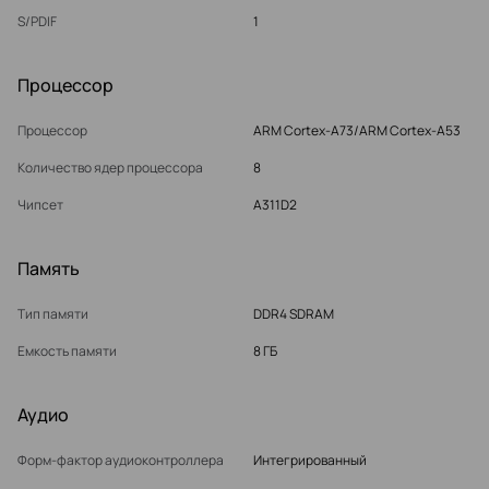
S/PDIF
1
Процессор
Процессор
ARM Cortex-A73/ARM Cortex-A53
Количество ядер процессора
8
Чипсет
A311D2
Память
Тип памяти
DDR4 SDRAM
Емкость памяти
8 ГБ
Аудио
Форм-фактор аудиоконтроллера
Интегрированный