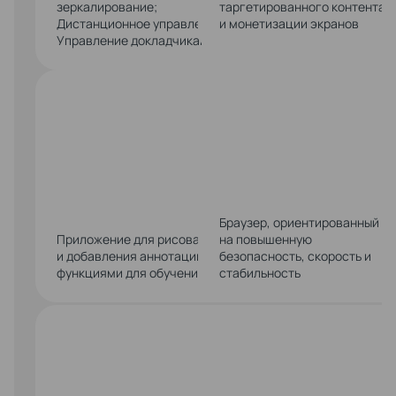
зеркалирование;
таргетированного контента
Дистанционное управление;
и монетизации экранов
Управление докладчиками
ПРИЛОЖЕ
ДЛЯ
РИСОВАНИ
АННОТАЦ
Браузер, ориентированный
Приложение для рисования
на повышенную
и добавления аннотаций с
безопасность, скорость и
функциями для обучения
стабильность
MCLASS