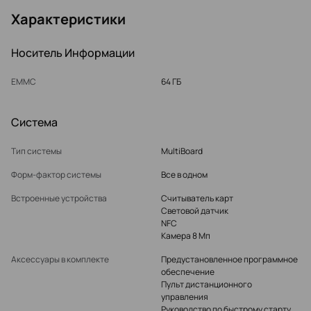
Характеристики
Носитель Информации
EMMC
64 ГБ
Система
Тип системы
MultiBoard
Форм-фактор системы
Все в одном
Встроенные устройства
Считыватель карт
Световой датчик
NFC
Камера 8 Мп
Аксессуары в комплекте
Предустановленное программное
обеспечение
Пульт дистанционного
управления
Руководство по быстрому старту