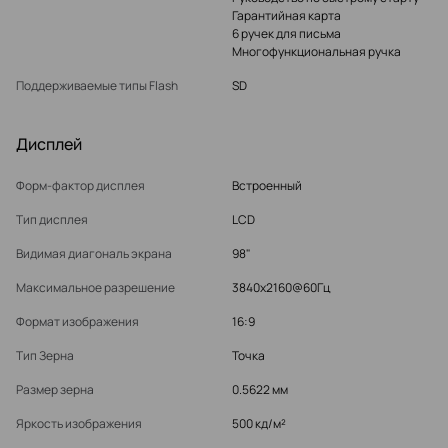
Гарантийная карта
6 ручек для письма
Многофункциональная ручка
Поддерживаемые типы Flash
SD
Дисплей
Форм-фактор дисплея
Встроенный
Тип дисплея
LCD
Видимая диагональ экрана
98"
Максимальное разрешение
3840x2160@60Гц
Формат изображения
16:9
Тип Зерна
Точка
Размер зерна
0.5622 мм
Яркость изображения
500 кд/м²