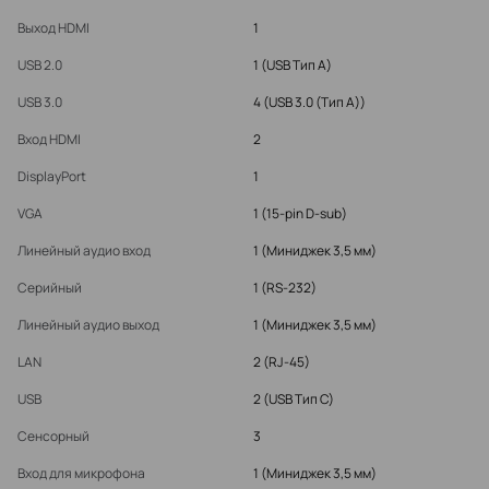
Выход HDMI
1
USB 2.0
1 (USB Тип A)
USB 3.0
4 (USB 3.0 (Тип A))
Вход HDMI
2
DisplayPort
1
VGA
1 (15-pin D-sub)
Линейный аудио вход
1 (Миниджек 3,5 мм)
Серийный
1 (RS-232)
Линейный аудио выход
1 (Миниджек 3,5 мм)
LAN
2 (RJ-45)
USB
2 (USB Тип C)
Сенсорный
3
Вход для микрофона
1 (Миниджек 3,5 мм)