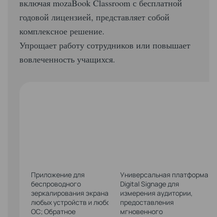
включая mozaBook Classroom с бесплатной
годовой лицензией, представляет собой
комплексное решение.
Упрощает работу сотрудников или повышает
вовлеченность учащихся.
БЕСПРОВ
СКРИНШЕ
Приложение для
Универсальная платформа
беспроводного
Digital Signage для
зеркалирования экрана с
измерения аудитории,
любых устройств и любой
предоставления
ОС; Обратное
мгновенного