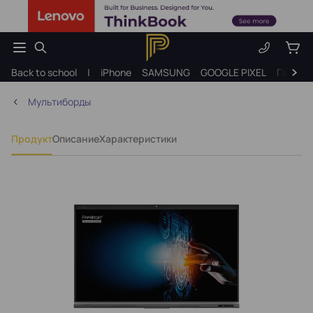
Back to school
|
iPhone
SAMSUNG
GOOGLE PIXEL
Подарк
Мультиборды
Продукт
Описание
Характеристики