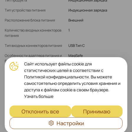
Тип продукта
Индукционная зарядка
Тип устройства питания
Индукционная зарядка
Расположение блока питания
Внешний
Количество входных коннекторов
1
питания
Тип входных коннекторов питания
USB Тип C
Особенности адаптера питания и
MagSafe
блока питания
Поддержка стандарта Qi
Сайт использует файлы cookie для
Магнитная монтажная система
статистических целей в соответствии с
Складной
Политикой конфиденциальности. Вы можете
Максимальная выходная
15 Вт
самостоятельно определить условия хранения и
мощность
доступа к файлам cookie в своем браузере.
Узнать больше
Встроенные устройства
LED индикатор
MagSafe
Да
Отклонить все
Принимаю
Настройки
Дополнительная Информация