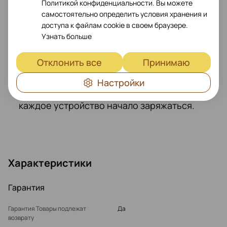
Политикой конфиденциальности. Вы можете
самостоятельно определить условия хранения и
Мощность без усилий
доступа к файлам cookie в своем браузере.
Узнать больше
Наслаждайтесь легкой зарядкой - просто
Отклонить все
Принимаю
выровняйте свои устройства по
отмеченным областям, и светодиодные
Настройки
индикаторы загорятся, показывая, когда
каждое устройство начало заряжаться.
Характеристики
Гарантия
Гарантия Товары подлежат
Да
возврату