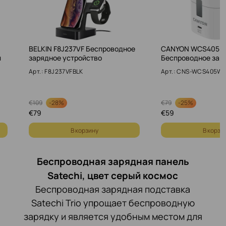
BELKIN F8J237VF Беспроводное
CANYON WCS405 
й
зарядное устройство
Беспроводное зар
Арт.: F8J237VFBLK
Арт.: CNS-WCS405W
-
28%
-
25%
€
109
€
79
€
79
€
59
В корзину
В корзи
Беспроводная зарядная панель
Satechi, цвет серый космос
Беспроводная зарядная подставка
Satechi Trio упрощает беспроводную
зарядку и является удобным местом для