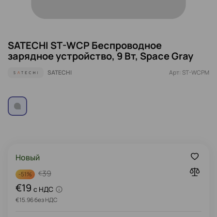
SATECHI ST-WCP Беспроводное
зарядное устройство, 9 Вт, Space Gray
SATECHI
Арт: ST-WCPM
Новый
39
€
-
51%
€19
c НДС
€15.96 без НДС