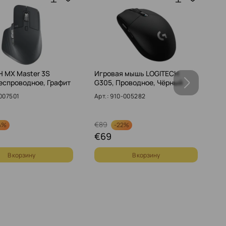
H MX Master 3S
Игровая мышь LOGITECH
P
еспроводное, Графит
G305, Проводное, Чёрный
B
-007501
Арт.: 910-005282
Ар
€
89
4%
-
22%
€
69
€
В корзину
В корзину