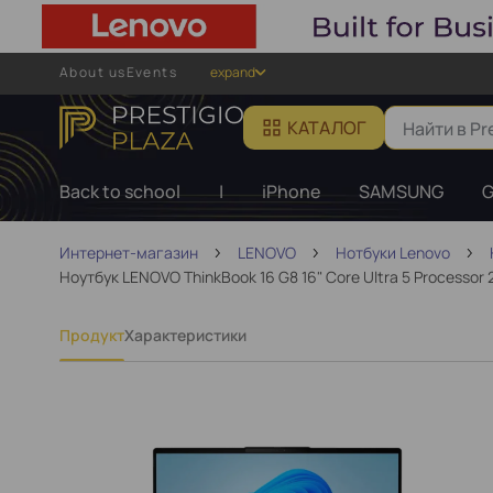
About us
Events
expand
КАТАЛОГ
Back to school
|
iPhone
SAMSUNG
G
Интернет-магазин
LENOVO
Нотбуки Lenovo
Ноутбук LENOVO ThinkBook 16 G8 16" Core Ultra 5 Processor 
Продукт
Характеристики