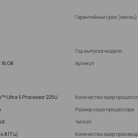
Гарантийный срок (месяц)
Год выпуска модели
 16 G8
Артикул
e™ Ultra 5 Processor 225U
Количество ядер процесс
e
Размер кэша процессора
49
Чипсет
 4.8 ГГц)
Количество ядер произво