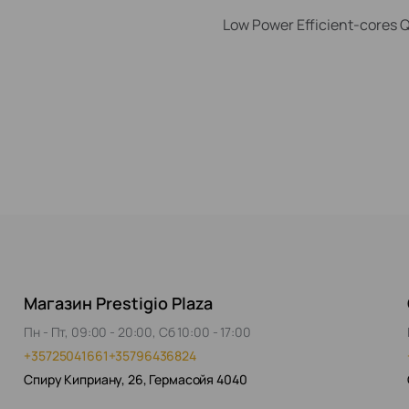
Low Power Efficient-cores 
Магазин Prestigio Plaza
Пн - Пт, 09:00 - 20:00, Сб 10:00 - 17:00
+35725041661
+35796436824
Спиру Киприану, 26, Гермасойя 4040