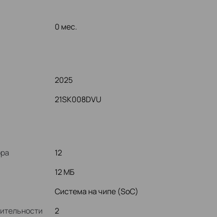
0 мес.
2025
21SK008DVU
ора
12
12 МБ
Система на чипе (SoC)
дительности
2