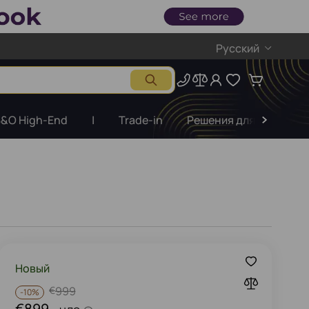
Русский
&O High-End
|
Trade-in
Решения для бизнеса
Новый
€
999
-
10%
€899