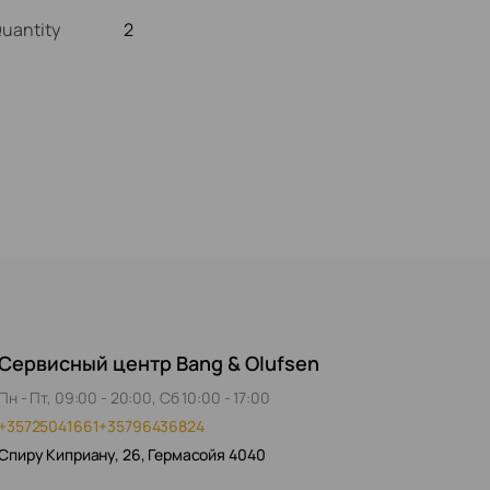
Quantity
2
Сервисный центр Bang & Olufsen
Пн - Пт, 09:00 - 20:00, Сб 10:00 - 17:00
+35725041661
+35796436824
Спиру Киприану, 26, Гермасойя 4040