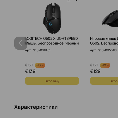
tralight
LOGITECH G502 X LIGHTSPEED
Игровая мышь 
я MacB…
Мышь, Беспроводное, Чёрный
G502, Беспров
SAN16
Арт.: 910-006181
Арт.: 910-005568
€
159
€
159
-
13%
-
19%
€
139
€
129
В корзину
В кор
Характеристики