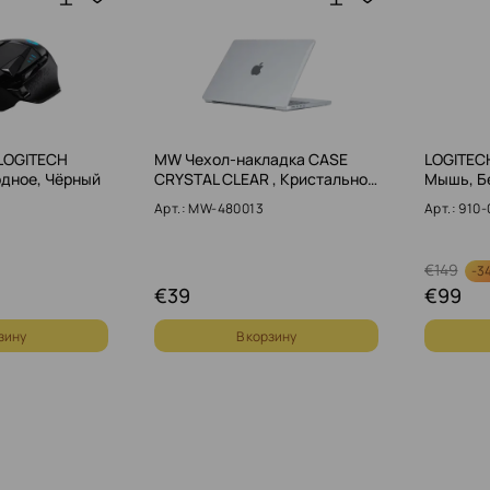
LOGITECH
MW Чехол-накладка CASE
LOGITEC
одное, Чёрный
CRYSTAL CLEAR , Кристально…
Мышь, Б
Арт.: MW-480013
Арт.: 910
€
149
-
3
€
39
€
99
зину
В корзину