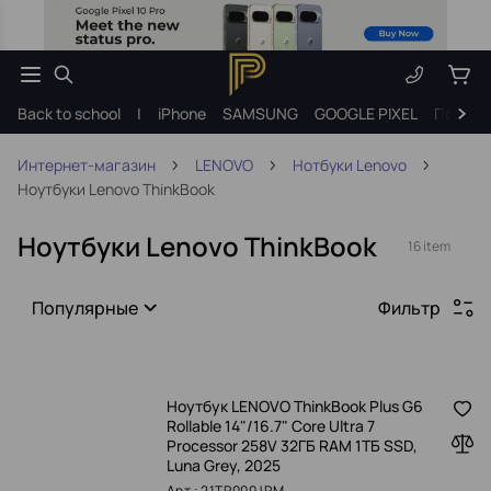
Back to school
|
iPhone
SAMSUNG
GOOGLE PIXEL
Подарк
Интернет-магазин
LENOVO
Нотбуки Lenovo
Ноутбуки Lenovo ThinkBook
Ноутбуки Lenovo ThinkBook
16 item
Популярные
Фильтр
Ноутбук LENOVO ThinkBook Plus G6
Rollable 14"/16.7" Core Ultra 7
Processor 258V 32ГБ RAM 1ТБ SSD,
Luna Grey, 2025
Арт.: 21TR000JRM