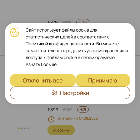
€
879
-
10%
€
979
Сайт использует файлы cookie для
В наличии с 07.08.2026
статистических целей в соответствии с
В корзину
Политикой конфиденциальности. Вы можете
самостоятельно определить условия хранения и
доступа к файлам cookie в своем браузере.
Узнать больше
Ноутбук LENOVO ThinkBook 16 G7
ARP 16" Ryzen 7 7735HS 16ГБ RAM
512ГБ SSD, Arctic Grey
Отклонить все
Принимаю
Арт.: 21MW001NCY
Настройки
€
899
-
6%
€
959
В наличии с 07.08.2026
В корзину