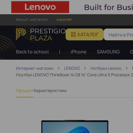
About us
Events
expand
КАТАЛОГ
Back to school
|
iPhone
SAMSUNG
G
Интернет-магазин
LENOVO
Нотбуки Lenovo
Ноутбук LENOVO ThinkBook 14 G8 14" Core Ultra 5 Processor 
Продукт
Характеристики