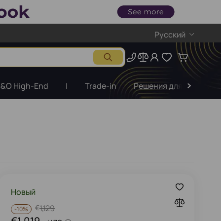
Русский
&O High-End
|
Trade-in
Решения для бизнеса
Новый
€
1,129
-
10%
€1,019