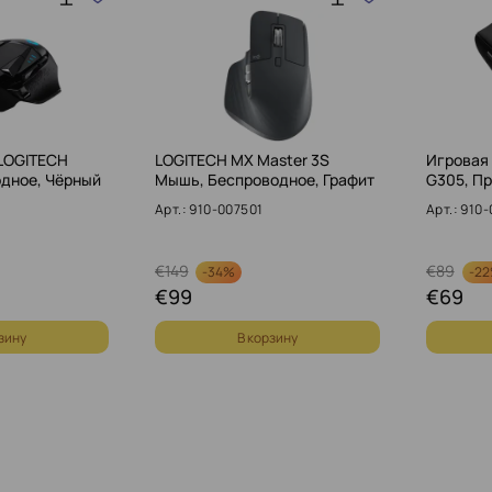
LOGITECH
LOGITECH MX Master 3S
Игровая
одное, Чёрный
Мышь, Беспроводное, Графит
G305, П
Арт.: 910-007501
Арт.: 910
€
149
€
89
-
34%
-
2
€
99
€
69
зину
В корзину