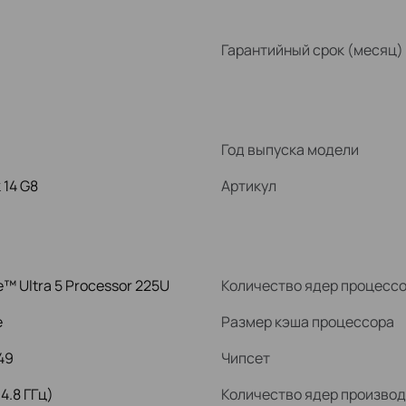
Гарантийный срок (месяц)
Год выпуска модели
 14 G8
Артикул
e™ Ultra 5 Processor 225U
Количество ядер процесс
e
Размер кэша процессора
49
Чипсет
 4.8 ГГц)
Количество ядер произво