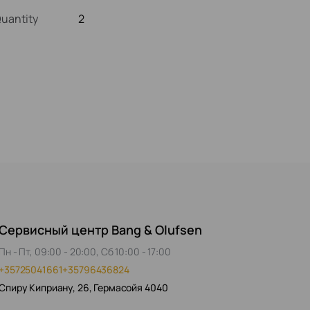
Quantity
2
Сервисный центр Bang & Olufsen
Пн - Пт, 09:00 - 20:00, Сб 10:00 - 17:00
+35725041661
+35796436824
Спиру Киприану, 26, Гермасойя 4040