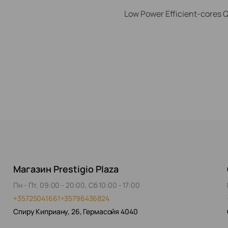
Low Power Efficient-cores 
Магазин Prestigio Plaza
Пн - Пт, 09:00 - 20:00, Сб 10:00 - 17:00
+35725041661
+35796436824
Спиру Киприану, 26, Гермасойя 4040