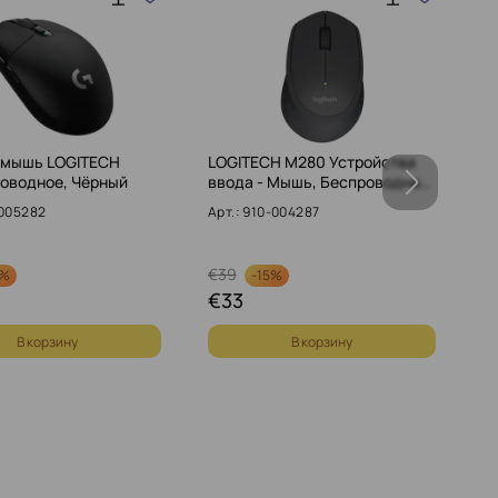
 мышь LOGITECH
LOGITECH M280 Устройства
L
роводное, Чёрный
ввода - Мышь, Беспроводна…
М
-005282
Арт.: 910-004287
Ар
€
39
1
2%
-
15%
€
33
1
В корзину
В корзину