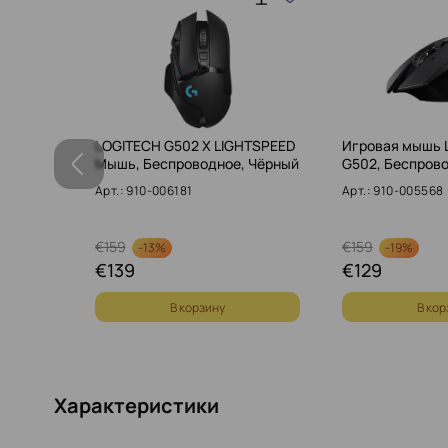
йства
LOGITECH G502 X LIGHTSPEED
Игровая мышь 
оводна…
Мышь, Беспроводное, Чёрный
G502, Беспров
Арт.: 910-006181
Арт.: 910-005568
€
159
€
159
-
13%
-
19%
€
139
€
129
В корзину
В кор
Характеристики