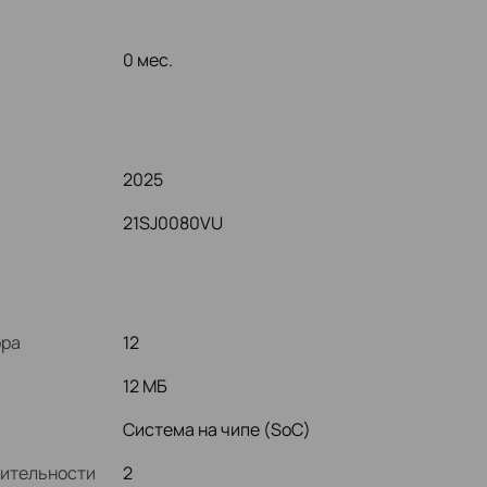
0 мес.
2025
21SJ0080VU
ора
12
12 МБ
Система на чипе (SoC)
дительности
2