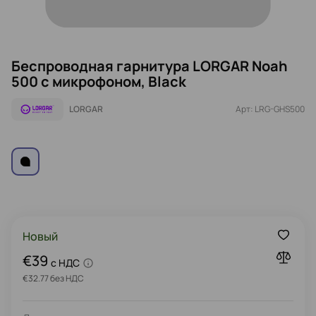
Беспроводная гарнитура LORGAR Noah
500 с микрофоном, Black
LORGAR
Арт: LRG-GHS500
Новый
€39
c НДС
€32.77 без НДС