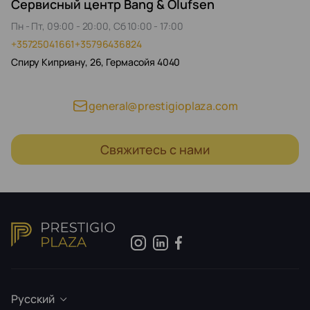
Сервисный центр Bang & Olufsen
Пн - Пт, 09:00 - 20:00, Сб 10:00 - 17:00
+35725041661
+35796436824
Спиру Киприану, 26, Гермасойя 4040
general@prestigioplaza.com
Свяжитесь с нами
Русский