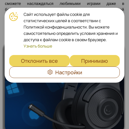
сможете наслаждаться любимыми играми даже в
беспроводном режиме, без компромиссов в игровой
Сайт использует файлы cookie для
производительности. А для дополнительного удобства в
статистических целей в соответствии с
комплекте предусмотрен кабель для проводного
Политикой конфиденциальности. Вы можете
подключения.
самостоятельно определить условия хранения и
доступа к файлам cookie в своем браузере.
Узнать больше
Отклонить все
Принимаю
Настройки