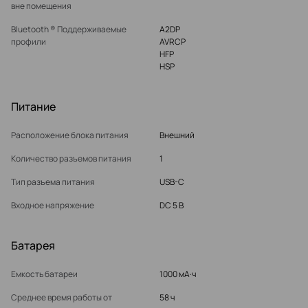
вне помещения
Bluetooth ® Поддерживаемые
A2DP
профили
AVRCP
HFP
HSP
Питание
Расположение блока питания
Внешний
Количество разъемов питания
1
Тип разъема питания
USB-C
Входное напряжение
DC 5 В
Батарея
Емкость батареи
1000 мА·ч
Среднее время работы от
58 ч