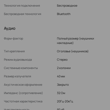
Технология подключения
Беспроводное
Беспроводная технология
Bluetooth
Аудио
Форм-фактор
Полный размер (наушники
накладные)
Тип крепления
Оголовье (наушников)
Режим аудиовыхода
Стерео
Системные компоненты
2 колонки
Размер излучателя
40 мм
Акустическое оформление
Закрыто
Импеданс (сопротивление)
32 Ом
Частотная характеристика
20Гц-20кГц
Чувствительность
92 дБ