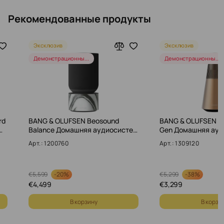
Рекомендованные продукты
Эксклюзив
Эксклюзив
Демонстрационны...
Демонстрационны...
rd
BANG & OLUFSEN Beosound
BANG & OLUFSEN Be
…
Balance Домашняя аудиосисте…
Gen Домашняя ау
Арт.: 1200760
Арт.: 1309120
-
20%
-
38%
€
5,599
€
5,299
€
4,499
€
3,299
В корзину
В корзи