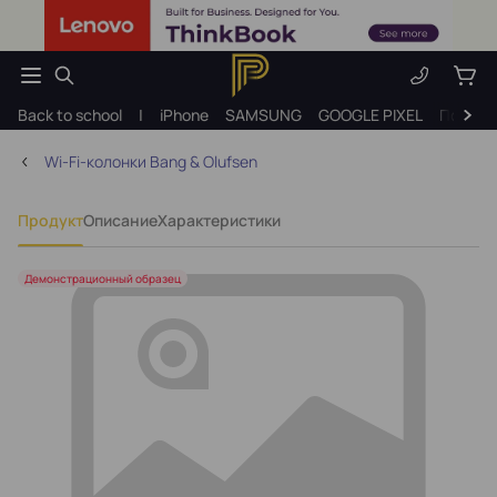
Back to school
|
iPhone
SAMSUNG
GOOGLE PIXEL
Подарк
Wi-Fi-колонки Bang & Olufsen
Продукт
Описание
Характеристики
Демонстрационный образец