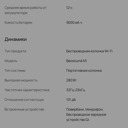
Среднее время работы от
12 ч
аккумулятора
Емкость батареи
9000 мА·ч
Динамики
Тип продукта
Беспроводная колонка Wi-Fi
Модель
Beosound A5
Тип системы
Портативная колонка
Выходная мощность
280 Вт
Частотная характеристика
32Гц-23кГц
Отношение сигнал/шум
101 дБ
Встроенные устройства
Повербанк, Микрофон,
Беспроводное зарядное
устройство Qi