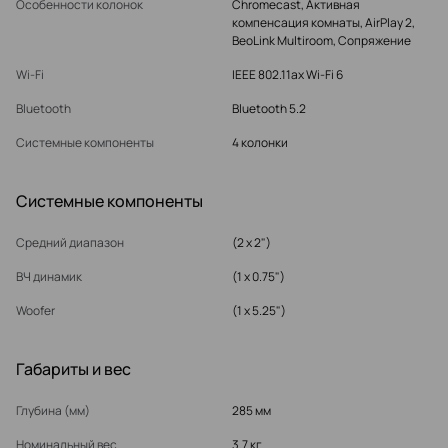
Особенности колонок
Chromecast, Активная
компенсация комнаты, AirPlay 2,
BeoLink Multiroom, Сопряжение
Wi-Fi
IEEE 802.11ax Wi-Fi 6
Bluetooth
Bluetooth 5.2
Системные компоненты
4 колонки
Системные компоненты
Средний диапазон
(2 x 2")
ВЧ динамик
(1 x 0.75")
Woofer
(1 x 5.25")
Габариты и вес
Глубина (мм)
285 мм
Номинальный вес
3.7 кг