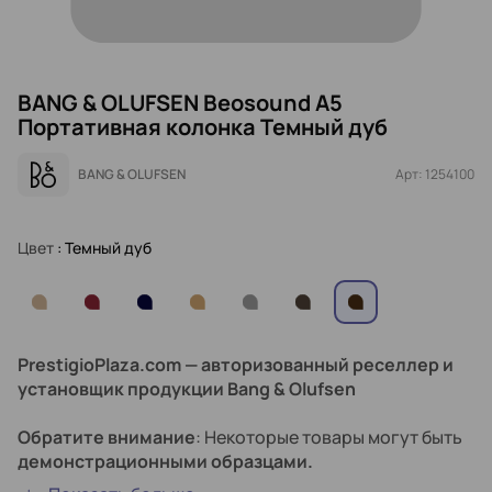
BANG & OLUFSEN Beosound A5
Портативная колонка Темный дуб
BANG & OLUFSEN
Арт: 1254100
Цвет
: Темный дуб
PrestigioPlaza.com — авторизованный реселлер и
установщик продукции Bang & Olufsen
Обратите внимание
: Некоторые товары могут быть
демонстрационными образцами.
Они полностью функциональны и прошли проверку