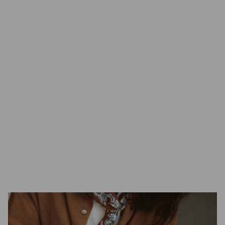
которые можно
найти в
скандинавской
природе.
GamFratesi
Датская студия дизайна