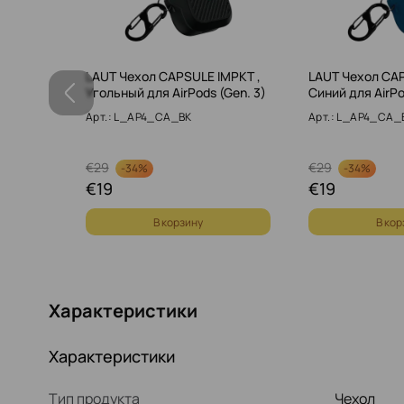
 Green
LAUT Чехол CAPSULE IMPKT ,
LAUT Чехол CAP
Угольный для AirPods (Gen. 3)
Синий для AirPo
NOGRN
Арт.: L_AP4_CA_BK
Арт.: L_AP4_CA_
€
29
€
29
-
34%
-
34%
€
19
€
19
В корзину
В кор
Характеристики
Характеристики
Тип продукта
Чехол