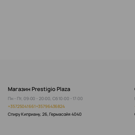
Магазин Prestigio Plaza
Пн - Пт, 09:00 - 20:00, Сб 10:00 - 17:00
+35725041661
+35796436824
Спиру Киприану, 26, Гермасойя 4040