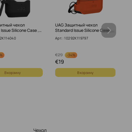
итный чехол
UAG Защитный чехол
L
Issue Silicone Case ,…
Standard Issue Silicone Case ,…
Чё
92K114040
Арт.: 10292K119797
Ар
€
29
€
4%
-
34%
€
19
€
В корзину
В корзину
Чехол