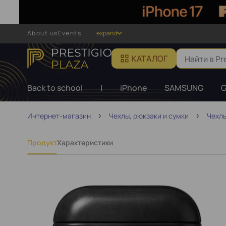
About us
Events
expand
КАТАЛОГ
Back to school
|
iPhone
SAMSUNG
G
Интернет-магазин
Чехлы, рюкзаки и сумки
Чехлы
Продукт
Характеристики