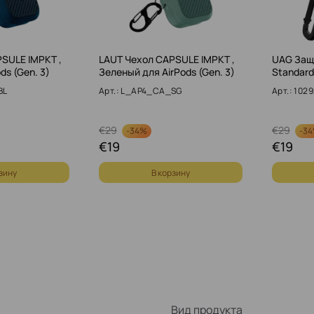
SULE IMPKT ,
LAUT Чехол CAPSULE IMPKT ,
UAG Защ
ds (Gen. 3)
Зеленый для AirPods (Gen. 3)
Standard 
BL
Арт.: L_AP4_CA_SG
Арт.: 102
€
29
€
29
-
34%
-
3
€
19
€
19
зину
В корзину
Вид продукта