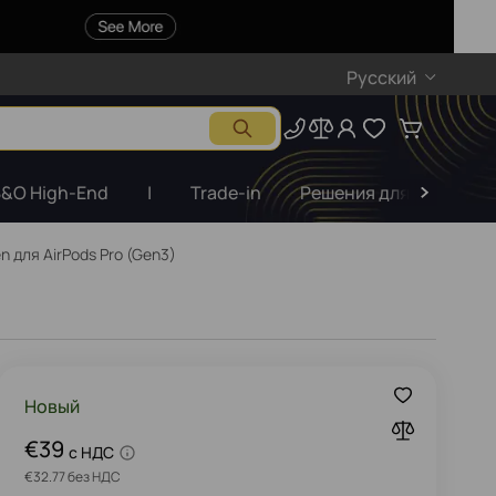
Русский
&O High-End
|
Trade-in
Решения для бизнеса
 для AirPods Pro (Gen3)
Новый
€39
c НДС
€32.77 без НДС