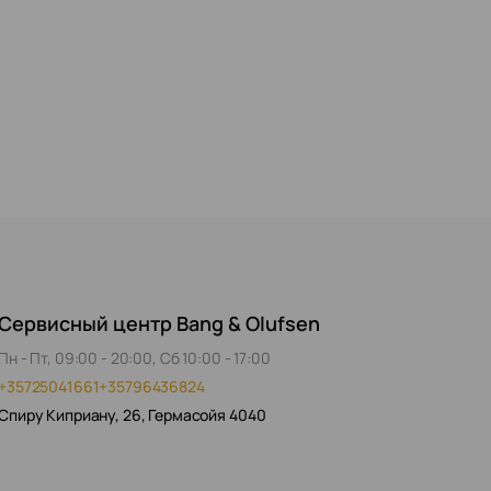
Сервисный центр Bang & Olufsen
Пн - Пт, 09:00 - 20:00, Сб 10:00 - 17:00
+35725041661
+35796436824
Спиру Киприану, 26, Гермасойя 4040