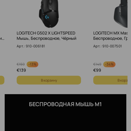
LOGITECH G502 X LIGHTSPEED
LOGITECH MX Mast
и…
Мышь, Беспроводное, Чёрный
Беспроводное, Гр
Арт.: 910-006181
Арт.: 910-007501
-
13%
-
34%
€
159
€
149
€
139
€
99
В корзину
В корзи
БЕСПРОВОДНАЯ МЫШЬ M1