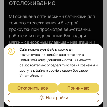
отслеживание
M1 оснащена оптическими датчиками для
точного отслеживания и быстрой
прокрутки при просмотре веб-страниц,
работе или вводе данных. Благодаря
мягким сенсорным клавишам навигации и
алюминиевому колесу прокрутки данная
Сайт использует файлы cookie для
мышь станет естественным
статистических целей в соответствии с
Политикой конфиденциальности. Вы можете
продолжением вашего устройства
самостоятельно определить условия хранения и
Bluetooth.
доступа к файлам cookie в своем браузере.
Узнать больше
Отклонить все
Принимаю
Современный элегантный
Настройки
дизайн