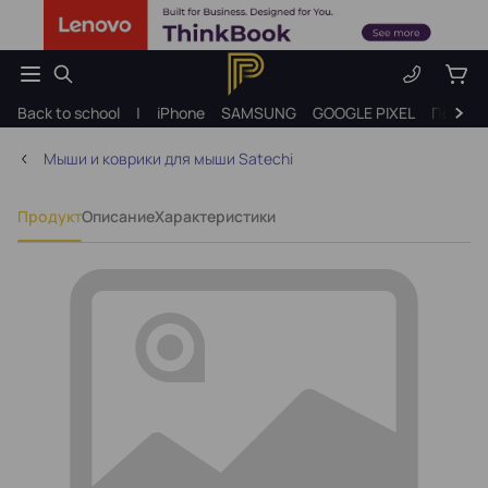
Back to school
|
iPhone
SAMSUNG
GOOGLE PIXEL
Подарк
Мыши и коврики для мыши Satechi
Продукт
Описание
Характеристики