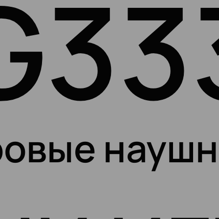
G33
ровые наушн