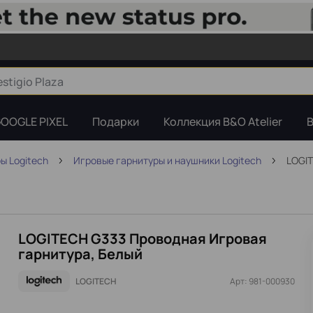
OOGLE PIXEL
Подарки
Коллекция B&O Atelier
B
ы Logitech
Игровые гарнитуры и наушники Logitech
LOGIT
LOGITECH G333 Проводная Игровая
гарнитура, Белый
LOGITECH
Арт: 981-000930