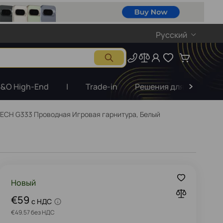
Русский
&O High-End
|
Trade-in
Решения для бизнеса
ECH G333 Проводная Игровая гарнитура, Белый
Новый
€59
c НДС
€49.57 без НДС