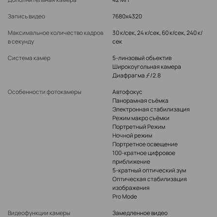
Запись видео
7680x4320
Максимальное количество кадров
30 к/сек, 24 к/сек, 60 к/сек, 240 к/
в секунду
сек
Система камер
5-линзовый объектив
Широкоугольная камера
Диафрагма ƒ/2.8
Особенности фотокамеры
Автофокус
Панорамная съёмка
Электронная стабилизация
Режим макро съёмки
Портретный Режим
Ночной режим
Портретное освещение
100-кратное цифровое
приближение
5-кратный оптический зум
Оптическая стабилизация
изображения
Pro Mode
Видеофункции камеры
Замедленное видео