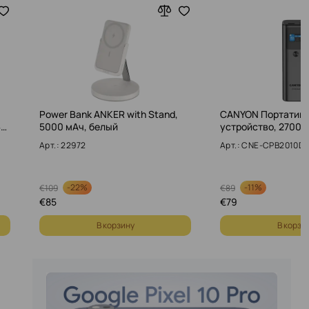
Power Bank ANKER with Stand,
CANYON Портативн
Б…
5000 мАч, белый
устройство, 27000
Арт.: 22972
Арт.: CNE-CPB2010D
-
22%
-
11%
€
109
€
89
€
85
€
79
В корзину
В корзи