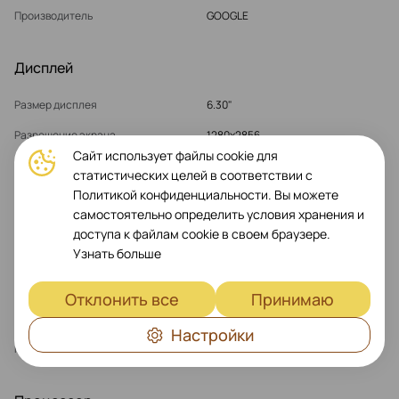
Производитель
GOOGLE
Дисплей
Размер дисплея
6.30"
Разрешение экрана
1280x2856
Сайт использует файлы cookie для
Плотность пикселей
495 точек на дюйм
статистических целей в соответствии с
Политикой конфиденциальности. Вы можете
Технология дисплея
OLED LTPO
самостоятельно определить условия хранения и
Глубина цвета
24 bit
доступа к файлам cookie в своем браузере.
Узнать больше
Сенсорный экран
Ёмкостный, Мультитач
Особенности дисплея
HDR, Super Smooth 120Hz Display,
Отклонить все
Принимаю
Gorilla Glass Victus 2, 3300 Nits Peak
Brightness
Настройки
Контрастность
2 000 000:1