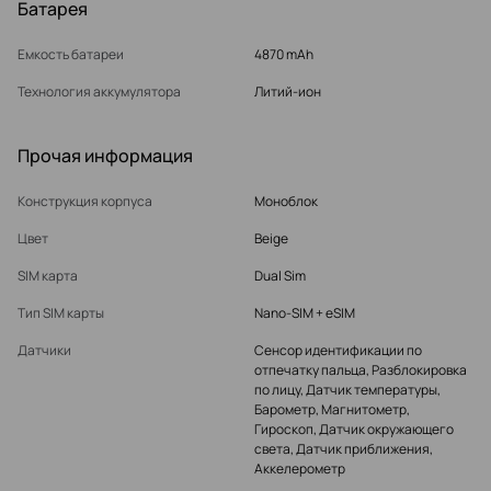
Батарея
Емкость батареи
4870 mAh
Технология аккумулятора
Литий-ион
Прочая информация
Конструкция корпуса
Моноблок
Цвет
Beige
SIM карта
Dual Sim
Тип SIM карты
Nano-SIM + eSIM
Датчики
Сенсор идентификации по
отпечатку пальца, Разблокировка
по лицу, Датчик температуры,
Барометр, Магнитометр,
Гироскоп, Датчик окружающего
света, Датчик приближения,
Аккелерометр