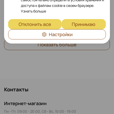
Родительские продукты
FOR 70"-95" SCREENS, PORTRAIT
доступа к файлам cookie в своем браузере.
Максимальная длина диагонали
70"
Узнать больше
Интерфейс крепления монитора
от 100 мм до 600mm
Отклонить все
Принимаю
Максимальный угол наклона
20°
Настройки
Показать больше
Контакты
Интернет-магазин
Пн - Пт, 09:00 - 20:00, Сб - Вс, 10:00 - 19:00