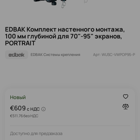
EDBAK Комплект настенного монтажа,
100 мм глубиной для 70"-95" экранов,
PORTRAIT
EDBAK Системы крепления
Арт: WUSC-VWPOP95-P
Новый
€609
c НДС
€511.76 без НДС
Доступно для предзаказа