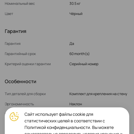
Номинальный вес
30.5 кг
Цвет
Чёрный
Гарантия
Гарантия
Да
Гарантийный срок
60 month(s)
Критерий оценки гарантии
Серийный номер
Особенности
Тип деталей для сборки
Комплект для крепления на стену
Эргономичность
Наклон
Сайт использует файлы cookie для
Maximum Diagonal Length
95"
статистических целей в соответствии с
Максимальный вес экрана
130 кг
Политикой конфиденциальности. Вы можете
самостоятельно определить условия хранения и