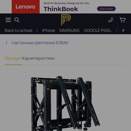
Back to school
|
iPhone
SAMSUNG
GOOGLE PIXEL
Подарк
Настенные крепления EDBAK
Продукт
Характеристики