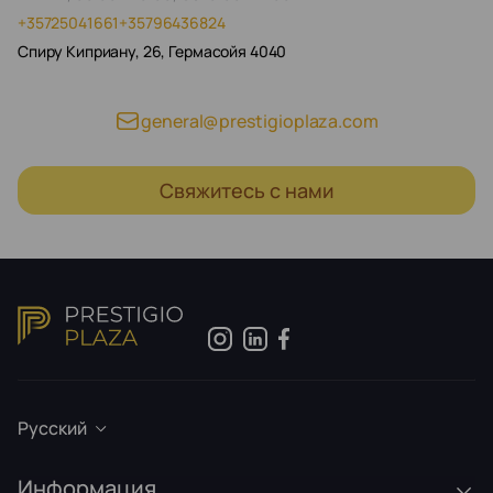
+35725041661
+35796436824
Спиру Киприану, 26, Гермасойя 4040
general@prestigioplaza.com
Свяжитесь с нами
Русский
Информация