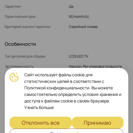
Гарантия
Да
Гарантийный срок
60 month(s)
Критерий оценки гарантии
Серийный номер
Особенности
Тип деталей для сборки
LCD/LED TV
Эргономичность
Наклон, Регулировка по высоте
Сайт использует файлы cookie для
Родительские продукты
Monitor 19″-27″
статистических целей в соответствии с
Интерфейс крепления монитора
от 75mm до 100x100mm
Политикой конфиденциальности. Вы можете
самостоятельно определить условия хранения и
доступа к файлам cookie в своем браузере.
Показать больше
Узнать больше
Отклонить все
Принимаю