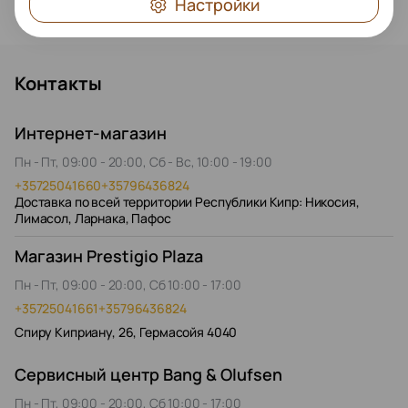
Настройки
Контакты
Интернет-магазин
Пн - Пт, 09:00 - 20:00, Сб - Вс, 10:00 - 19:00
+35725041660
+35796436824
Доставка по всей территории Республики Кипр: Никосия,
Лимасол, Ларнака, Пафос
Магазин Prestigio Plaza
Пн - Пт, 09:00 - 20:00, Сб 10:00 - 17:00
+35725041661
+35796436824
Спиру Киприану, 26, Гермасойя 4040
Сервисный центр Bang & Olufsen
Пн - Пт, 09:00 - 20:00, Сб 10:00 - 17:00