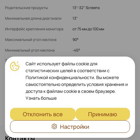
Родительские продукты
13”-32" Screens
Минимальная длина диагонали
13"
Интерфейс крепления монитора
от 75 мм до 100 мм
Максимальный угол наклона
90°
Минимальный угол наклона
-45°
Тип продукта
Крепежное оборудование
Сайт использует файлы cookie для
статистических целей в соответствии с
Политикой конфиденциальности. Вы можете
Показать больше
самостоятельно определить условия хранения и
доступа к файлам cookie в своем браузере.
Узнать больше
Отклонить все
Принимаю
Настройки
Контакты