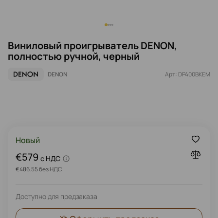
Виниловый проигрыватель DENON,
полностью ручной, черный
DENON
Арт: DP400BKEM
Новый
€579
c НДС
€486.55 без НДС
Доступно для предзаказа