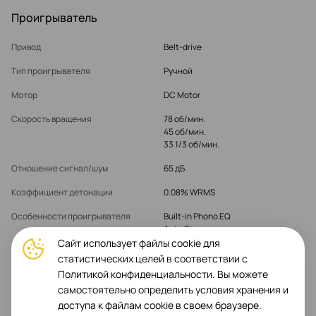
Проигрыватель
Привод
Belt-drive
Тип проигрывателя
Ручной
Мотор
DC Motor
Скорость вращения
78 об/мин.
45 об/мин.
33 1/3 об/мин.
Отношение сигнал/шум
65 дБ
Коэффициент детонации
0.08% WRMS
Особенности проигрывателя
Built-in Phono EQ
Auto Stop
Universal Headshell
Сайт использует файлы cookie для
статистических целей в соответствии с
Тип продукта
Виниловый проигрыватель
Политикой конфиденциальности. Вы можете
самостоятельно определить условия хранения и
доступа к файлам cookie в своем браузере.
Тонарм