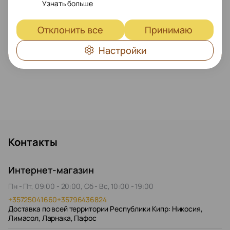
Узнать больше
Тип тонарма
S-Type
Отклонить все
Принимаю
Настройки
Показать больше
Контакты
Интернет-магазин
Пн - Пт, 09:00 - 20:00, Сб - Вс, 10:00 - 19:00
+35725041660
+35796436824
Доставка по всей территории Республики Кипр: Никосия,
Лимасол, Ларнака, Пафос