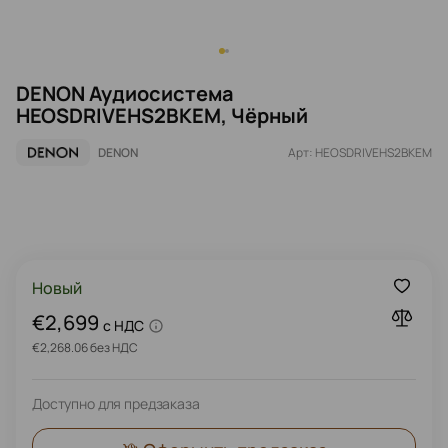
DENON Аудиосистема
HEOSDRIVEHS2BKEM, Чёрный
DENON
Арт: HEOSDRIVEHS2BKEM
Новый
€2,699
c НДС
€2,268.06 без НДС
Доступно для предзаказа