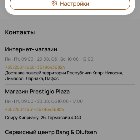
Настройки
Контакты
Интернет-магазин
Пн - Пт, 09:00 - 20:00, Сб - Вс, 10:00 - 19:00
+35725041660
+35796436824
Доставка по всей территории Республики Кипр: Никосия,
Лимасол, Ларнака, Пафос
Магазин Prestigio Plaza
Пн - Пт, 09:00 - 20:00, Сб 10:00 - 17:00
+35725041661
+35796436824
Спиру Киприану, 26, Гермасойя 4040
Сервисный центр Bang & Olufsen