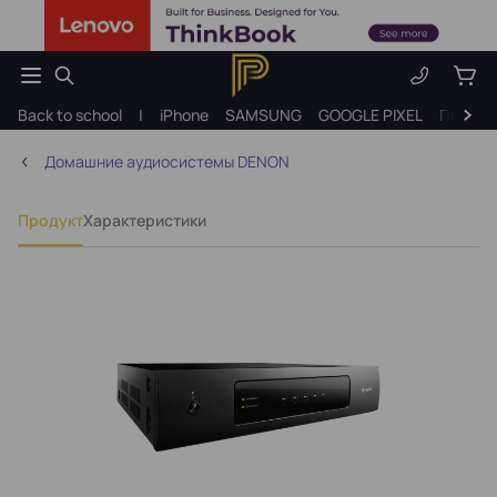
Back to school
|
iPhone
SAMSUNG
GOOGLE PIXEL
Подарк
Домашние аудиосистемы DENON
Продукт
Характеристики