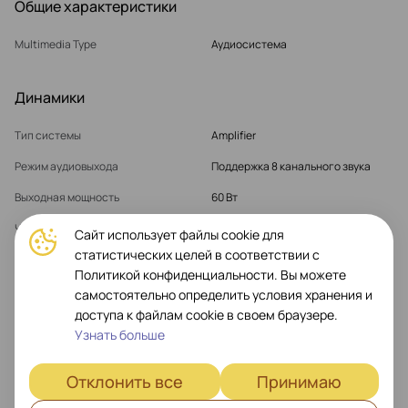
Общие характеристики
Multimedia Type
Аудиосистема
Динамики
Тип системы
Amplifier
Режим аудиовыхода
Поддержка 8 канального звука
Выходная мощность
60 Вт
Частотная характеристика
20Гц-20кГц
Сайт использует файлы cookie для
статистических целей в соответствии с
Коэффициент гармонических
0.05 %
Политикой конфиденциальности. Вы можете
искажений
самостоятельно определить условия хранения и
доступа к файлам cookie в своем браузере.
Узнать больше
Показать больше
Отклонить все
Принимаю