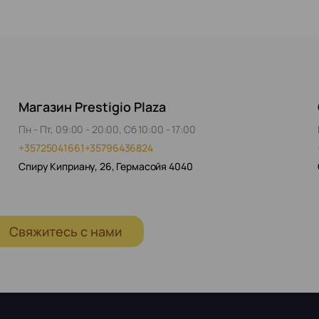
Магазин Prestigio Plaza
Пн - Пт, 09:00 - 20:00, Сб 10:00 - 17:00
+35725041661
+35796436824
Спиру Киприану, 26, Гермасойя 4040
Свяжитесь с нами