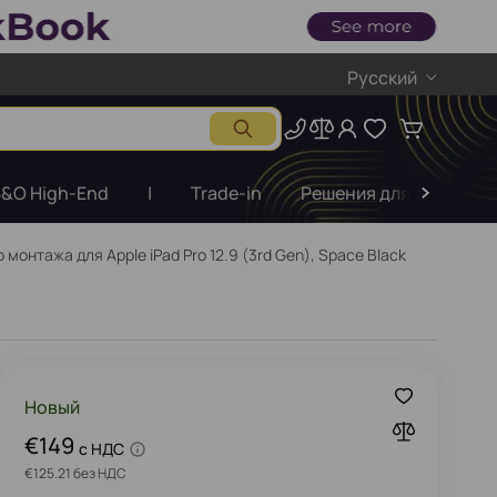
Русский
&O High-End
|
Trade-in
Решения для бизнеса
нтажа для Apple iPad Pro 12.9 (3rd Gen), Space Black
Новый
€149
c НДС
€125.21 без НДС