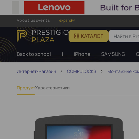
About us
Events
expand
КАТАЛОГ
Back to school
|
iPhone
SAMSUNG
G
Интернет-магазин
COMPULOCKS
Монтажные ко
Продукт
Характеристики