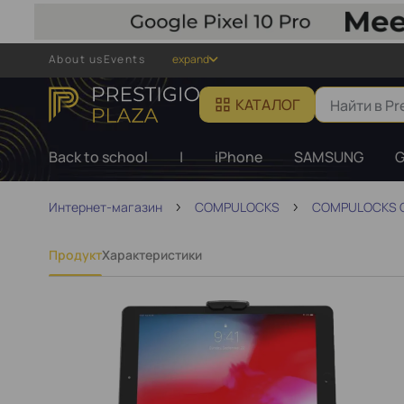
About us
Events
expand
КАТАЛОГ
Back to school
|
iPhone
SAMSUNG
G
Интернет-магазин
COMPULOCKS
COMPULOCKS 
Продукт
Характеристики