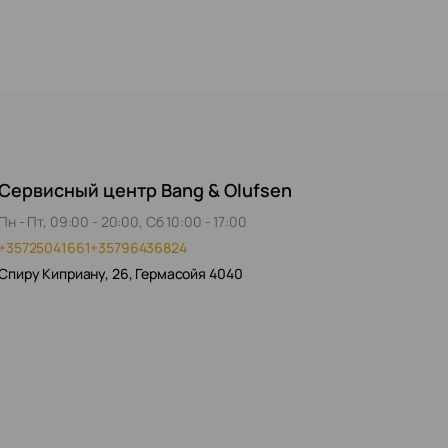
Сервисный центр Bang & Olufsen
Пн - Пт, 09:00 - 20:00, Сб 10:00 - 17:00
+35725041661
+35796436824
Спиру Киприану, 26, Гермасойя 4040