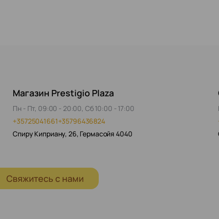
Магазин Prestigio Plaza
Пн - Пт, 09:00 - 20:00, Сб 10:00 - 17:00
+35725041661
+35796436824
Спиру Киприану, 26, Гермасойя 4040
Свяжитесь с нами