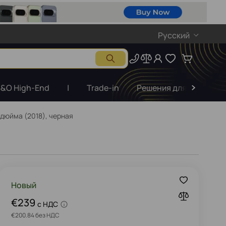
Русский
&O High-End
|
Trade-in
Решения для бизнеса
 дюйма (2018), черная
Новый
€239
c НДС
€200.84 без НДС