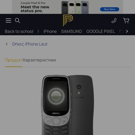
Back to school
|
iPhone
SAMSUNG
GOOGLE PIXEL
Подарк
Θήκες iPhone Laut
Продукт
Характеристики