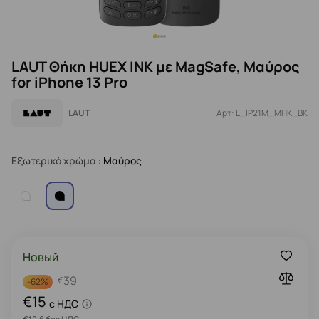
LAUT Θήκη HUEX INK με MagSafe, Μαύρος
for iPhone 13 Pro
LAUT
Арт: L_IP21M_MHK_BK
Εξωτερικό χρώμα
: Μαύρος
Новый
39
€
-
62%
€15
c НДС