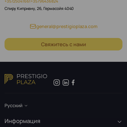
+35725041661
+35796436824
Спиру Киприану, 26, Гермасойя 4040
general@prestigioplaza.com
Свяжитесь с нами
Русский
Информация