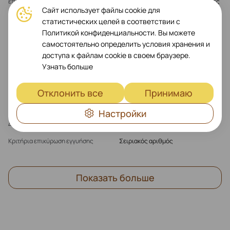
επιπτώσεις
από γρατζουνιές, σκόνη και φθορές
Сайт использует файлы cookie для
Χαρακτηριστικά
Συμβατό με ασύρματους φορτιστές
статистических целей в соответствии с
MagSafe
Политикой конфиденциальности. Вы можете
самостоятельно определить условия хранения и
MagSafe
Yes
доступа к файлам cookie в своем браузере.
Узнать больше
Εγγύηση
Отклонить все
Принимаю
Προϊόντα εγγύησης με δυνατότητα
Ναι
επιστροφής
Настройки
Διάρκεια εγγύησης (μήνας)
1 μήνας(-οί)
Κριτήρια επικύρωση εγγυήσης
Σειριακός αριθμός
Показать больше