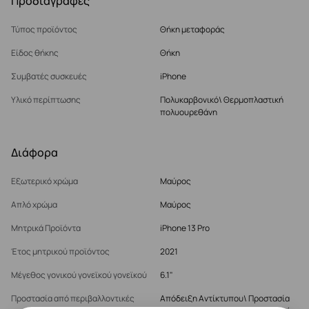
Προδιαγραφές
Τύπος προϊόντος
Θήκη μεταφοράς
Είδος θήκης
Θήκη
Συμβατές συσκευές
iPhone
Υλικό περίπτωσης
Πολυκαρβονικό\ Θερμοπλαστική
πολυουρεθάνη
Διάφορα
Εξωτερικό χρώμα
Μαύρος
Απλό χρώμα
Μαύρος
Μητρικά Προϊόντα
iPhone 13 Pro
Έτος μητρικού προϊόντος
2021
Μέγεθος γονικού γονεϊκού γονεϊκού
6.1"
Προστασία από περιβαλλοντικές
Απόδειξη Αντίκτυπου\ Προστασία