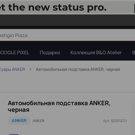
OOGLE PIXEL
Подарки
Коллекция B&O Atelier
B
суары ANKER
Автомобильная подставка ANKER, черная
Автомобильная подставка ANKER,
черная
ANKER
Арт: B2930G11