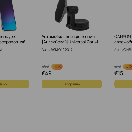
тель для
Автомобильное крепление |
CANYON 
беспроводной…
{Английский}Universal Car M…
автомоби
M
Арт.: 99MO122012
Арт.: CN
€
59
€
19
-
17%
-
21
€
49
€
15
зину
В корзину