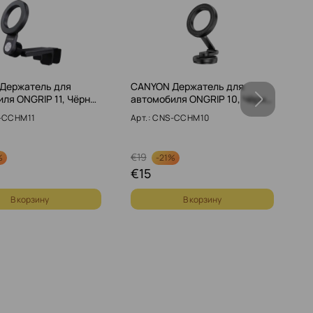
Держатель для
CANYON Держатель для
А
ля ONGRIP 11, Чёрн…
автомобиля ONGRIP 10, Чёрн…
B
S-CCHM11
Арт.: CNS-CCHM10
Ар
€
19
€
%
-
21%
€
15
€
В корзину
В корзину