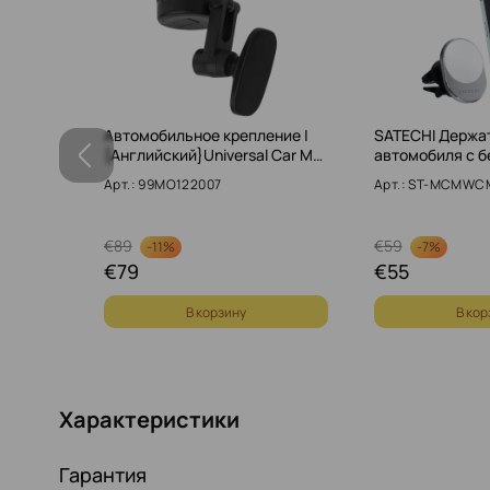
авка
Автомобильное крепление |
SATECHI Держа
кцией…
{Английский}Universal Car M…
автомобиля с 
Арт.: 99MO122007
Арт.: ST-MCMWC
€
89
€
59
-
11%
-
7%
€
79
€
55
В корзину
В кор
Характеристики
Гарантия