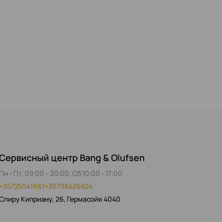
Сервисный центр Bang & Olufsen
Пн - Пт, 09:00 - 20:00, Сб 10:00 - 17:00
+35725041661
+35796436824
Спиру Киприану, 26, Гермасойя 4040