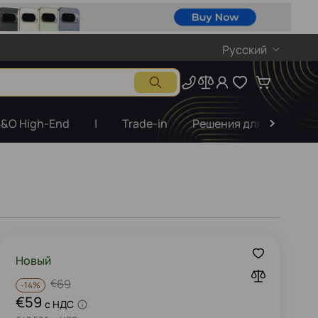
Русский
&O High-End
|
Trade-in
Решения для бизнеса
Новый
€
69
-
14%
€59
c НДС