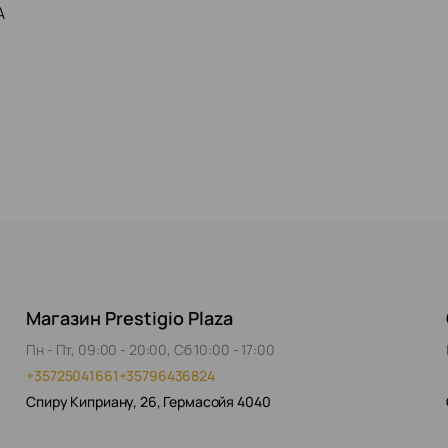
A
Магазин Prestigio Plaza
Пн - Пт, 09:00 - 20:00, Сб 10:00 - 17:00
+35725041661
+35796436824
Спиру Киприану, 26, Гермасойя 4040