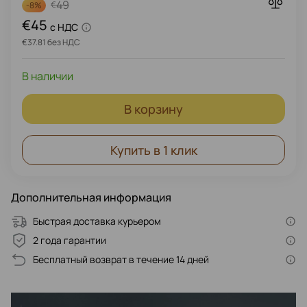
только.
49
€
-
8%
€45
c НДС
€37.81 без НДС
В наличии
В корзину
Купить в 1 клик
Дополнительная информация
Быстрая доставка курьером
2 года гарантии
Бесплатный возврат в течение 14 дней