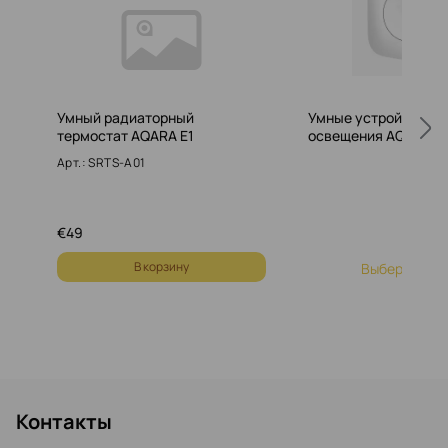
Умный радиаторный
Умные устройства д
термостат AQARA E1
освещения AQARA
Арт.: SRTS-A01
€
49
В корзину
Выберите то
Контакты