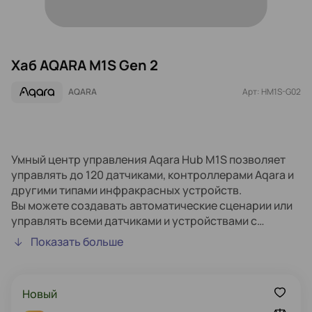
Хаб AQARA M1S Gen 2
AQARA
Арт: HM1S-G02
Умный центр управления Aqara Hub M1S позволяет
управлять до 120 датчиками, контроллерами Aqara и
другими типами инфракрасных устройств.
Вы можете создавать автоматические сценарии или
управлять всеми датчиками и устройствами с
помощью голосовых команд в рамках экосистемы
Показать больше
умного дома.
Благодаря встроенному динамику и датчику
освещённости Hub M1S может использоваться как
Новый
световая и звуковая сигнализация, ночник и не