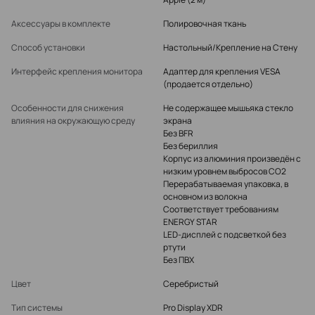
Аксессуары в комплекте
Полировочная ткань
Способ установки
Настольный/Крепление на Стену
Интерфейс крепления монитора
Адаптер для крепления VESA
(продается отдельно)
Особенности для снижения
Не содержащее мышьяка стекло
влияния на окружающую среду
экрана
Без BFR
Без бериллия
Корпус из алюминия произведён с
низким уровнем выбросов CO2
Перерабатываемая упаковка, в
основном из волокна
Соответствует требованиям
ENERGY STAR
LED-дисплей с подсветкой без
ртути
Без ПВХ
Цвет
Серебристый
Тип системы
Pro Display XDR