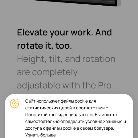
Elevate your work. And
rotate it, too.
Height, tilt, and rotation
are completely
adjustable with the Pro
Stand. It’s stable
without
Сайт использует файлы cookie для
статистических целей в соответствии с
taking up much space.
Политикой конфиденциальности. Вы можете
самостоятельно определить условия хранения и
And it can
rotate to
доступа к файлам cookie в своем браузере.
Узнать больше