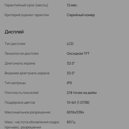
Гарантийный срок (месяц)
12 мес.
Критерий оценки гарантии
Серийный номер
Дисплей
Тип дисплея
LCD
Технология дисплея
Оксидная TFT
Диагональ экрана
32.0"
Видимая диагональ экрана
32.0"
Тип матрицы
IPS
Плотность пикселей
218 точек на дюйм
Поддержка цветов
10-bit (1.073B)
Максимальное разрешение
6016x3384
Макс. частота обновления кадра
60 Гц
при макс. разрешении