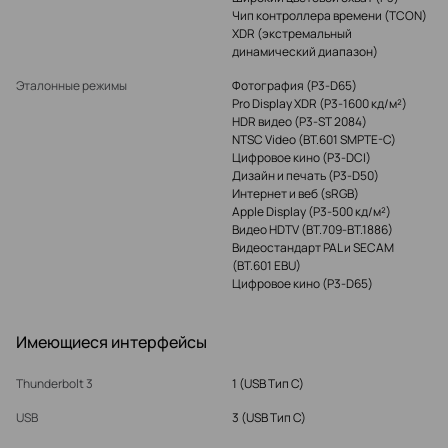
Чип контроллера времени (TCON)
XDR (экстремальный
динамический диапазон)
Эталонные режимы
Фотография (P3-D65)
Pro Display XDR (P3‑1600 кд/м²)
HDR видео (P3-ST 2084)
NTSC Video (BT.601 SMPTE-C)
Цифровое кино (P3‑DCI)
Дизайн и печать (P3-D50)
Интернет и веб (sRGB)
Apple Display (P3‑500 кд/м²)
Видео HDTV (BT.709‑BT.1886)
Видеостандарт PAL и SECAM
(BT.601 EBU)
Цифровое кино (P3‑D65)
Имеющиеся интерфейсы
Thunderbolt 3
1 (USB Тип C)
USB
3 (USB Тип C)