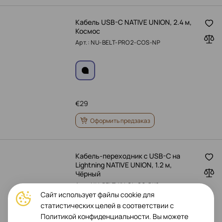
Кабель USB-C NATIVE UNION, 2.4 м,
Космос
Арт.: NU-BELT-PRO2-COS-NP
€
29
Оформить предзаказ
Кабель-переходник с USB-C на
Lightning NATIVE UNION, 1.2 м,
Чёрный
Арт.: NU-BELT-KV-CL-CS-BK2
Сайт использует файлы cookie для
статистических целей в соответствии с
Политикой конфиденциальности. Вы можете