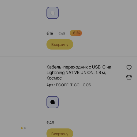
€
19
-
61%
€
49
В корзину
Кабель-переходник с USB-C на
Lightning NATIVE UNION, 1.8 м,
Космос
Арт.: ECOBELT-CCL-COS
€
49
В корзину