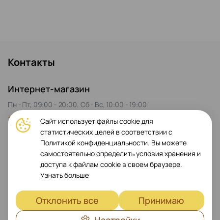
Контакты
Интернет-магазин
Пн - Пт, 09:00 - 20:00, Сб - Вс, 10:00 - 19:00
+35725041660
+35796436824
Сайт использует файлы cookie для
Доставка по всей территории Республики Кипр: Никосия,
статистических целей в соответствии с
Лимасол, Ларнака, Пафос
Политикой конфиденциальности. Вы можете
самостоятельно определить условия хранения и
Магазин Prestigio Plaza
доступа к файлам cookie в своем браузере.
Пн - Пт, 09:00 - 20:00, Сб 10:00 - 17:00
Узнать больше
+35725041661
+35796436824
Спиру Киприану, 26, Гермасойя 4040
Отклонить все
Принимаю
Сервисный центр Bang & Olufsen
Настройки