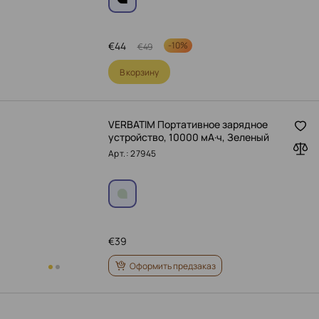
€
44
-
10%
€
49
В корзину
VERBATIM Портативное зарядное
устройство, 10000 мА·ч, Зеленый
Арт.: 27945
€
39
Оформить предзаказ