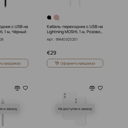
дник с USB на
Кабель-переходник с USB на
I, 1 м, Чёрный
Lightning MOSHI, 1 м, Розово…
06
Арт.: 99MO023251
€
29
ь предзаказ
Оформить предзаказ
ен к заказу
Не доступен к заказу