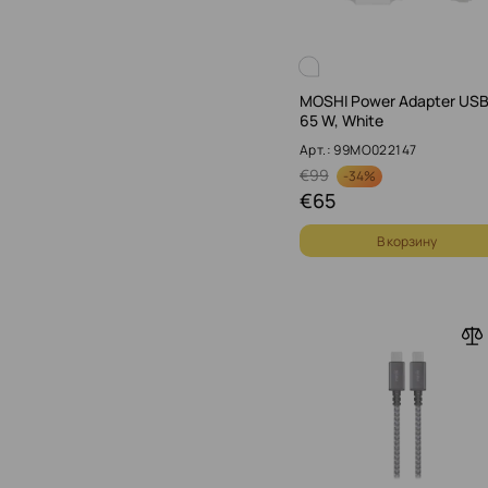
MOSHI Power Adapter USB
65 W, White
Арт.: 99MO022147
€
99
-
34%
€
65
В корзину