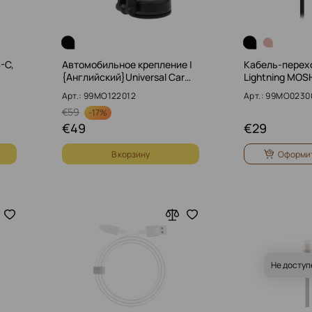
-C,
Автомобильное крепление |
Кабель-перехо
{Английский}Universal Car…
Lightning MOSH
Арт.: 99MO122012
Арт.: 99MO0230
€
59
-
17%
€
49
€
29
В корзину
Оформит
Не доступ