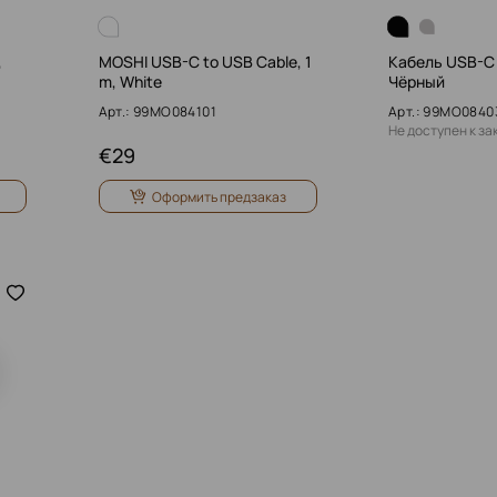
,
MOSHI USB-C to USB Cable, 1
Кабель USB-C 
m, White
Чёрный
Арт.: 99MO084101
Арт.: 99MO0840
Не доступен к за
€
29
Оформить предзаказ