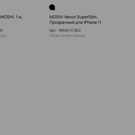
MOSHI, 1 м,
MOSHI Чехол SuperSkin ,
Прозрачный для iPhone 11
31
Арт.: 99MO111932
казу
Не доступен к заказу