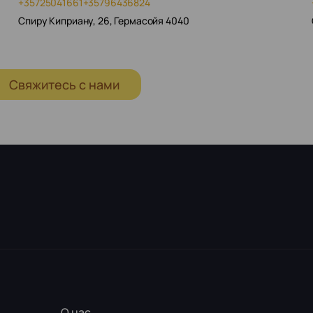
+35725041661
+35796436824
Спиру Киприану, 26, Гермасойя 4040
Свяжитесь с нами
О нас