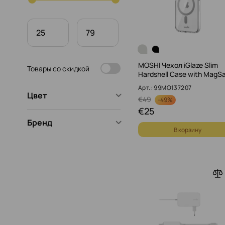
MOSHI Чехол iGlaze Slim
Товары со скидкой
Hardshell Case with MagS
Арт.: 99MO137207
Цвет
€
49
-
49%
€
25
Бренд
В корзину