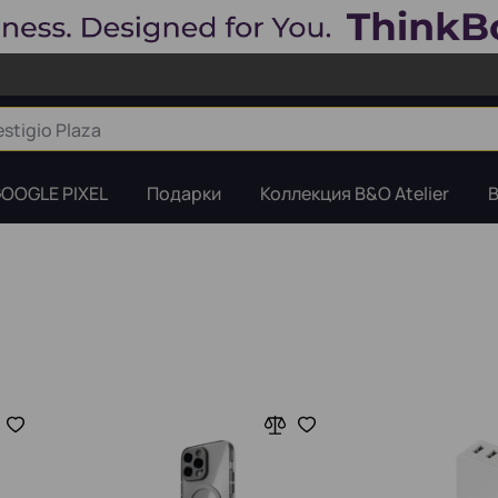
OOGLE PIXEL
Подарки
Коллекция B&O Atelier
B