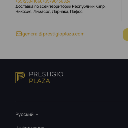
+35725041660
+35796436824
Доставка по всей территории Республики Кипр:
Никосия, Лимасол, Ларнака, Пафос
general@prestigioplaza.com
Русский
Информация