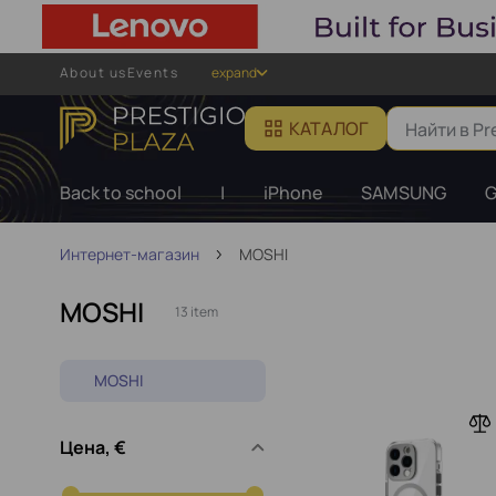
About us
Events
expand
КАТАЛОГ
Back to school
|
iPhone
SAMSUNG
G
Интернет-магазин
MOSHI
MOSHI
13 item
MOSHI
Цена, €