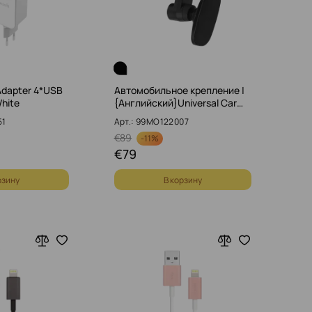
dapter 4*USB
Автомобильное крепление |
White
{Английский}Universal Car…
51
Арт.: 99MO122007
€
89
-
11%
€
79
рзину
В корзину