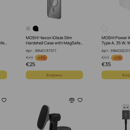
MOSHI Чехол iGlaze Slim
MOSHI Power A
afe…
Hardshell Case with MagSafe…
Type A, 35 W, 
Арт.: 99MO137077
Арт.: 99MO0221
€
49
€
59
-
49%
-
41%
€
25
€
35
В корзину
В ко