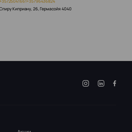
+35725041661
+35796436824
Спиру Киприану, 26, Гермасойя 4040
Акции