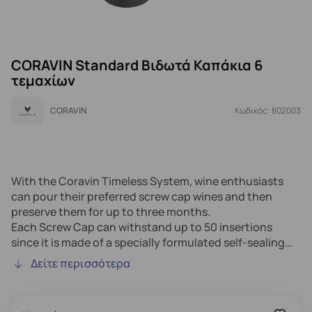
CORAVIN Standard Βιδωτά Καπάκια 6
τεμαχίων
CORAVIN
Κωδικός: 802003
With the Coravin Timeless System, wine enthusiasts
can pour their preferred screw cap wines and then
preserve them for up to three months.
Each Screw Cap can withstand up to 50 insertions
since it is made of a specially formulated self-sealing
silicone.
Δείτε περισσότερα
Included are six standard screw caps that work with the
majority of screw cap bottles.