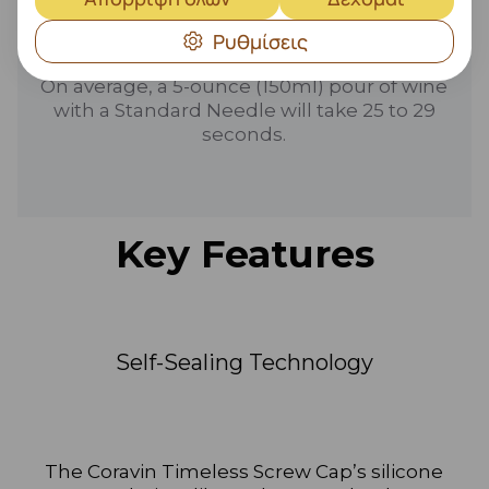
Ρυθμίσεις
Screw Cap Durability
On average, a 5-ounce (150ml) pour of wine
with a Standard Needle will take 25 to 29
seconds.
Key Features
Self-Sealing Technology
The Coravin Timeless Screw Cap’s silicone