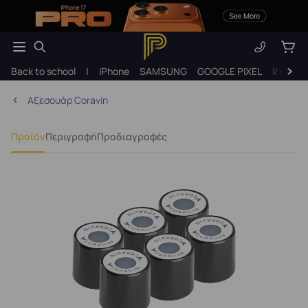
Back to school
|
iPhone
SAMSUNG
GOOGLE PIXEL
Ιδέες γ
Αξεσουάρ Coravin
Προϊόν
Περιγραφή
Προδιαγραφές