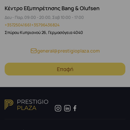
Κέντρο Εξυπηρέτησης Bang & Olufsen
Δευ - Παρ, 09:00 - 20:00, Σαβ 10:00 - 17:00
+35725041661
+35796436824
Σπύρου Κυπριανού 26, Γερμασόγεια 4040
general@prestigioplaza.com
Επαφή