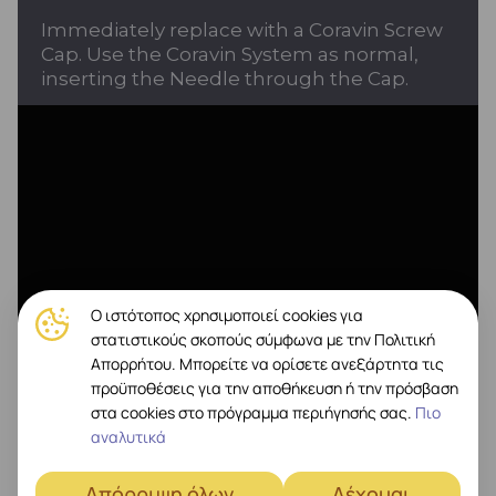
Immediately replace with a Coravin Screw
Cap. Use the Coravin System as normal,
inserting the Needle through the Cap.
Ο ιστότοπος χρησιμοποιεί cookies για
στατιστικούς σκοπούς σύμφωνα με την Πολιτική
Απορρήτου. Μπορείτε να ορίσετε ανεξάρτητα τις
προϋποθέσεις για την αποθήκευση ή την πρόσβαση
στα cookies στο πρόγραμμα περιήγησής σας.
Πιο
αναλυτικά
Απόρριψη όλων
Δέχομαι