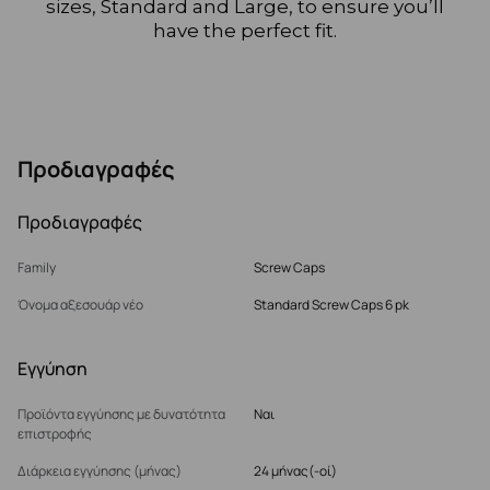
sizes, Standard and Large, to ensure you’ll
have the perfect fit.
Προδιαγραφές
Προδιαγραφές
Family
Screw Caps
Όνομα αξεσουάρ νέο
Standard Screw Caps 6 pk
Εγγύηση
Προϊόντα εγγύησης με δυνατότητα
Ναι
επιστροφής
Διάρκεια εγγύησης (μήνας)
24 μήνας(-οί)