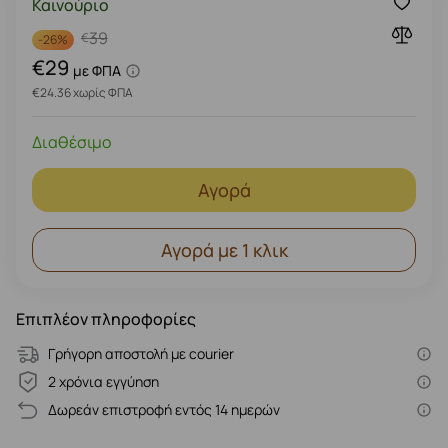
Καινούριο
39
€
-
26%
€29
με ΦΠΑ
€24.36 χωρίς ΦΠΑ
Διαθέσιμο
Αγορά
Αγορά με 1 κλικ
Επιπλέον πληροφορίες
Γρήγορη αποστολή με courier
2 χρόνια εγγύηση
Δωρεάν επιστροφή εντός 14 ημερών