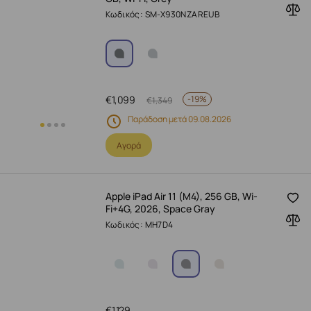
Κωδικός: SM-X930NZAREUB
€
1,099
-
19%
€
1,349
Παράδοση μετά 09.08.2026
Αγορά
Apple iPad Air 11 (M4), 256 GB, Wi-
Fi+4G, 2026, Space Gray
Κωδικός: MH7D4
€
1,129