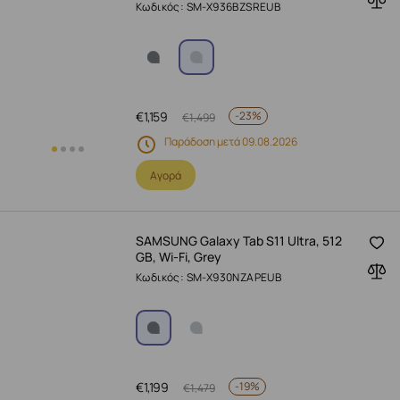
Κωδικός: SM-X936BZSREUB
€
1,159
-
23%
€
1,499
Παράδοση μετά 09.08.2026
Αγορά
SAMSUNG Galaxy Tab S11 Ultra, 512
GB, Wi-Fi, Grey
Κωδικός: SM-X930NZAPEUB
€
1,199
-
19%
€
1,479