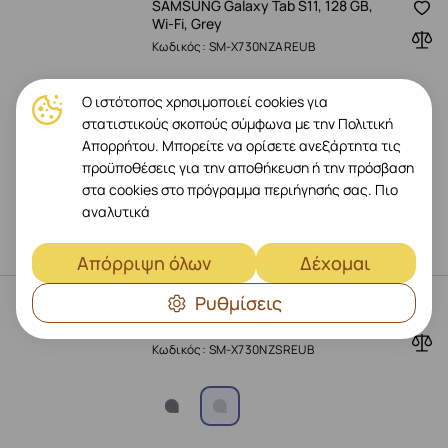
SAMSUNG Galaxy Tab S11, 128 GB,
Wi-Fi, Grey
Κωδικός: SM-X730NZAREUB
Ο ιστότοπος χρησιμοποιεί cookies για
στατιστικούς σκοπούς σύμφωνα με την Πολιτική
Απορρήτου. Μπορείτε να ορίσετε ανεξάρτητα τις
προϋποθέσεις για την αποθήκευση ή την πρόσβαση
€
769
-
14%
€
899
στα cookies στο πρόγραμμα περιήγησής σας.
Πιο
Παράδοση μετά 09.08.2026
αναλυτικά
Αγορά
Απόρριψη όλων
Δέχομαι
Ρυθμίσεις
SAMSUNG Galaxy Tab S11, 128 GB,
Wi-Fi, Ασημένιο
Κωδικός: SM-X730NZSREUB