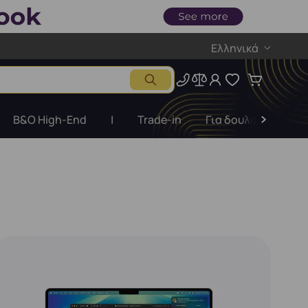
Ελληνικά
B&O High-End
|
Trade-in
Για δουλειές
Ε