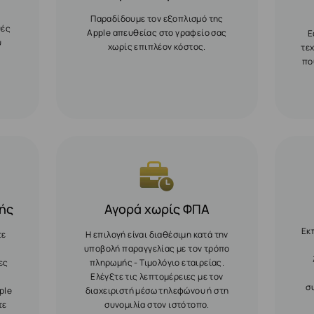
Παραδίδουμε τον εξοπλισμό της
υές
Apple απευθείας στο γραφείο σας
Ε
υ
χωρίς επιπλέον κόστος.
τε
πο
ής
Αγορά χωρίς ΦΠΑ
Εκ
τε
Η επιλογή είναι διαθέσιμη κατά την
υποβολή παραγγελίας με τον τρόπο
ες
πληρωμής - Τιμολόγιο εταιρείας.
Ελέγξτε τις λεπτομέρειες με τον
σ
ple
διαχειριστή μέσω τηλεφώνου ή στη
τε
συνομιλία στον ιστότοπο.