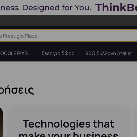
OOGLE PIXEL
Ιδέες για δώρα
B&O Συλλογή Atelier
ιρήσεις