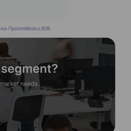
 και Προϋποθέσεις B2B.