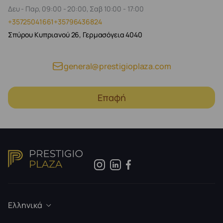
Δευ - Παρ, 09:00 - 20:00, Σαβ 10:00 - 17:00
+35725041661
+35796436824
Σπύρου Κυπριανού 26, Γερμασόγεια 4040
general@prestigioplaza.com
Επαφή
Ελληνικά