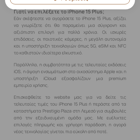
Γιατί να επιλέξετε το iPhone 15 Plus;
Εάν σκέφτεστε να αγοράσετε το iPhone 15 Plus, αξίζει
να γνωρίζετε ότι θα παραμείνει μια σύγχρονη και
αξιόπιστη επιλογή για πολλά χρόνια. Οι ισχυρές
επιδόσεις, οι ποιοτικές κάμερες, η μεγάλη αυτονομία
και η υποστήριξη τεχνολογιών όπως 5G, eSIM και NFC
το καθιστούν ιδιαίτερα ελκυστικό.
Παράλληλα, η συμβατότητα με τις τελευταίες εκδόσεις
iOS, η άψογη ενσωμάτωση στο οικοσύστημα Apple και η
υποστήριξη iCloud εξασφαλίζουν μια premium
εμπειρία χρήσης.
Επισκεφθείτε το website μας για να δείτε τις
τελευταίες τιμές του iPhone 15 Plus ή περάστε από τα
καταστήματα Prestigio Plaza στη Λεμεσό για συμβουλές
από την εξειδικευμένη ομάδα μας. Με ευέλικτες
επιλογές πληρωμής και γρήγορη παράδοση, η αγορά
νέας τεχνολογίας γίνεται πιο εύκολη από ποτέ.