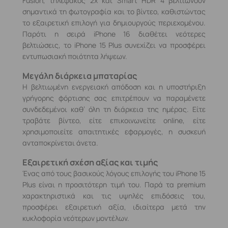
Fusion, τηλεφακός 2x και Smart HDR 4 βελτιώνουν
σημαντικά τη φωτογραφία και το βίντεο, καθιστώντας
το εξαιρετική επιλογή για δημιουργούς περιεχομένου.
Παρότι η σειρά iPhone 16 διαθέτει νεότερες
βελτιώσεις, το iPhone 15 Plus συνεχίζει να προσφέρει
εντυπωσιακή ποιότητα λήψεων.
Μεγάλη διάρκεια μπαταρίας
Η βελτιωμένη ενεργειακή απόδοση και η υποστήριξη
γρήγορης φόρτισης σας επιτρέπουν να παραμένετε
συνδεδεμένοι καθ’ όλη τη διάρκεια της ημέρας. Είτε
τραβάτε βίντεο, είτε επικοινωνείτε online, είτε
χρησιμοποιείτε απαιτητικές εφαρμογές, η συσκευή
ανταποκρίνεται άνετα.
Εξαιρετική σχέση αξίας και τιμής
Ένας από τους βασικούς λόγους επιλογής του iPhone 15
Plus είναι η προσιτότερη τιμή του. Παρά τα premium
χαρακτηριστικά και τις υψηλές επιδόσεις του,
προσφέρει εξαιρετική αξία, ιδιαίτερα μετά την
κυκλοφορία νεότερων μοντέλων.