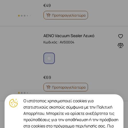
€
49
Προπαραγγελία τώρα
AENO Vacuum Sealer Λευκό
Κωδικός: AVS0004
€
69
Προπαραγγελία τώρα
Ο ιστότοπος χρησιμοποιεί cookies για
στατιστικούς σκοπούς σύμφωνα με την Πολιτική
AENO Συσκευή σφράγισης κενού
Απορρήτου. Μπορείτε να ορίσετε ανεξάρτητα τις
αέρος VS3, Λευκό
προϋποθέσεις για την αποθήκευση ή την πρόσβαση
Κωδικός: AVS0003
στα cookies στο πρόγραμμα περιήγησής σας.
Πιο