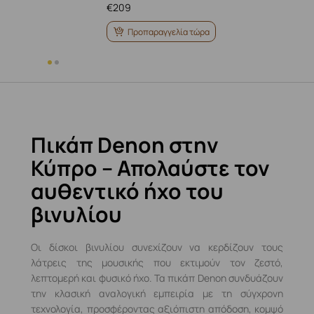
€
209
Προπαραγγελία τώρα
Πικάπ Denon στην
Κύπρο – Απολαύστε τον
αυθεντικό ήχο του
βινυλίου
Οι δίσκοι βινυλίου συνεχίζουν να κερδίζουν τους
λάτρεις της μουσικής που εκτιμούν τον ζεστό,
λεπτομερή και φυσικό ήχο. Τα πικάπ Denon συνδυάζουν
την κλασική αναλογική εμπειρία με τη σύγχρονη
τεχνολογία, προσφέροντας αξιόπιστη απόδοση, κομψό