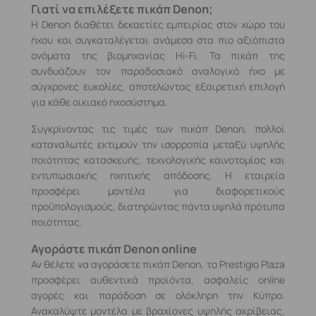
Γιατί να επιλέξετε πικάπ Denon;
Η Denon διαθέτει δεκαετίες εμπειρίας στον χώρο του
ήχου και συγκαταλέγεται ανάμεσα στα πιο αξιόπιστα
ονόματα της βιομηχανίας Hi‑Fi. Τα πικάπ της
συνδυάζουν τον παραδοσιακό αναλογικό ήχο με
σύγχρονες ευκολίες, αποτελώντας εξαιρετική επιλογή
για κάθε οικιακό ηχοσύστημα.
Συγκρίνοντας τις τιμές των πικάπ Denon, πολλοί
καταναλωτές εκτιμούν την ισορροπία μεταξύ υψηλής
ποιότητας κατασκευής, τεχνολογικής καινοτομίας και
εντυπωσιακής ηχητικής απόδοσης. Η εταιρεία
προσφέρει μοντέλα για διαφορετικούς
προϋπολογισμούς, διατηρώντας πάντα υψηλά πρότυπα
ποιότητας.
Αγοράστε πικάπ Denon online
Αν θέλετε να αγοράσετε πικάπ Denon, το Prestigio Plaza
προσφέρει αυθεντικά προϊόντα, ασφαλείς online
αγορές και παράδοση σε ολόκληρη την Κύπρο.
Ανακαλύψτε μοντέλα με βραχίονες υψηλής ακρίβειας,