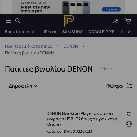
Back to school
|
iPhone
SAMSUNG
GOOGLE PIXEL
Ιδέες γ
Ηλεκτρονικό κατάστημα
DENON
Παίκτες βινυλίου DENON
Παίκτες βινυλίου DENON
6 item
Δημοφιλή
Φίλτρο
DENON Βινυλίου Player με άμεση
εγγραφή USB, Πλήρως χειροκίνητο,
Μαύρο
Κωδικός: DP450USBBKEM