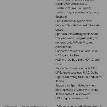
DisplayPort μέσω USB-C
Σύστημα έξι ηχείων υψηλής
πιστότητας με γούφερ ακύρωσης
δύναμης
Ευρύς στερεοφωνικός ήχος
Support Thunderbolt 4 digital video
output
Spatial audio with dynamic head
tracking when using AirPods (3rd
generation), AirPods Pro, and
AirPods Max
Supported formats include HEVC,
H.264, and ProRes
HDR with Dolby Vision, HDR10, and
HLG
Supported formats include AAC,
MP3, Apple Lossless, FLAC, Dolby
Digital, Dolby Digital Plus, and Dolby
Atmos
Support for Spatial Audio when
playing music or video with Dolby
Atmos on built-in speakers
HDMI digital video output
Χαρακτηριστικά που μειώνουν τις
100% recycled gold in the plating of