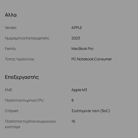
Αλλα
Vendor
APPLE
Ημερομηνία Καταχώρησης
2023
Family
MacBook Pro
Τύπος προϊόντος
PC Notebook Consumer
Επεξεργαστής
ΚΜΕ
Apple M3
Ποσότητα πυρήνα CPU
8
Chipset
Σύστημα σε τσιπ (SoC)
Ποσότητα πυρήνα νευρωνικού
16
κινητήρα