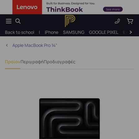
Back to school
|
iPhone
SAMSUNG
GOOGLE PIXEL
Ιδέες γ
Apple MacBook Pro 14"
Προϊόν
Περιγραφή
Προδιαγραφές