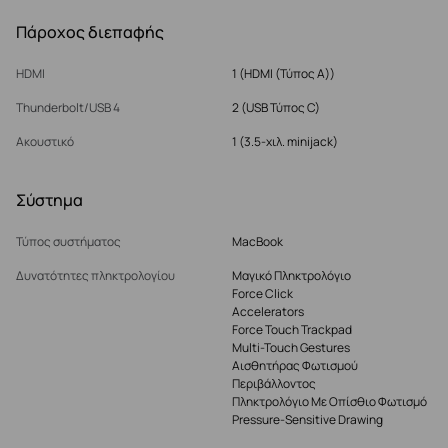
Πάροχος διεπαφής
HDMI
1 (HDMI (Τύπος Α))
Thunderbolt/USB 4
2 (USB Τύπος C)
Ακουστικό
1 (3.5-χιλ. minijack)
Σύστημα
Τύπος συστήματος
MacBook
Δυνατότητες πληκτρολογίου
Μαγικό Πληκτρολόγιο
Force Click
Accelerators
Force Touch Trackpad
Multi-Touch Gestures
Αισθητήρας Φωτισμού
Περιβάλλοντος
Πληκτρολόγιο Με Οπίσθιο Φωτισμό
Pressure-Sensitive Drawing