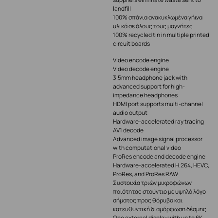
landfill
100% σπάνια ανακυκλωμένα γήινα
υλικά σε όλους τους μαγνήτες
100% recycled tin in multiple printed
circuit boards
Video encode engine
Video decode engine
3.5mm headphone jack with
advanced support for high-
impedance headphones
HDMI port supports multi-channel
audio output
Hardware-accelerated ray tracing
AV1 decode
Advanced image signal processor
with computational video
ProRes encode and decode engine
Hardware-accelerated H.264, HEVC,
ProRes, and ProRes RAW
Συστοιχία τριών μικροφώνων
ποιότητας στούντιο με υψηλό λόγο
σήματος προς θόρυβο και
κατευθυντική διαμόρφωση δέσμης
One external display with up to 6K