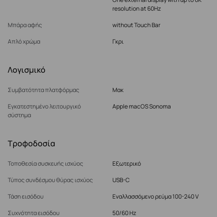
resolution at 60Hz
Μπάρα αφής
without Touch Bar
Απλό χρώμα
Γκρι
Λογισμικό
Συμβατότητα πλατφόρμας
Μακ
Εγκατεστημένο λειτουργικό
Apple macOS Sonoma
σύστημα
Τροφοδοσία
Τοποθεσία συσκευής ισχύος
Εξωτερικό
Τύπος συνδέσμου θύρας ισχύος
USB-C
Τάση εισόδου
Εναλλασσόμενο ρεύμα 100-240 V
Συχνότητα εισόδου
50/60 Hz