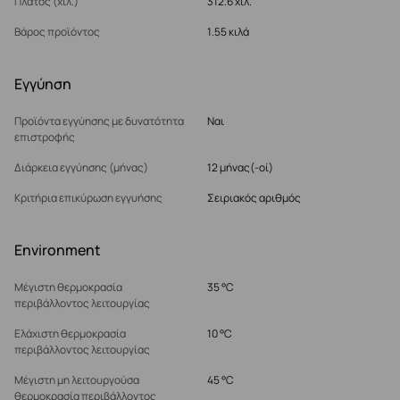
Πλάτος (χιλ.)
312.6 χιλ.
Βάρος προϊόντος
1.55 κιλά
Εγγύηση
Προϊόντα εγγύησης με δυνατότητα
Ναι
επιστροφής
Διάρκεια εγγύησης (μήνας)
12 μήνας(-οί)
Κριτήρια επικύρωση εγγυήσης
Σειριακός αριθμός
Environment
Μέγιστη θερμοκρασία
35 °C
περιβάλλοντος λειτουργίας
Ελάχιστη θερμοκρασία
10 °C
περιβάλλοντος λειτουργίας
Μέγιστη μη λειτουργούσα
45 °C
θερμοκρασία περιβάλλοντος