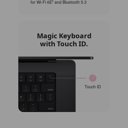
for Wi‑Fi 6E
◊
Refer to legal disclaimers
and Bluetooth 5.3
Magic Keyboard
with Touch ID.
Touch ID