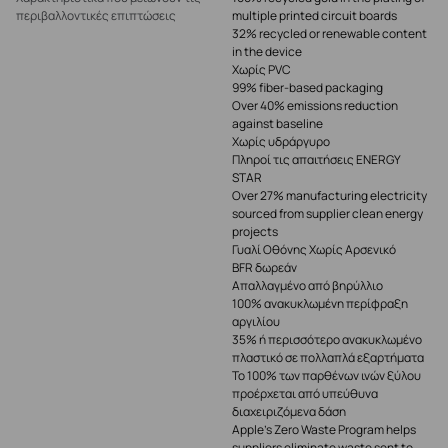
περιβαλλοντικές επιπτώσεις
multiple printed circuit boards
32% recycled or renewable content
in the device
Χωρίς PVC
99% fiber-based packaging
Over 40% emissions reduction
against baseline
Χωρίς υδράργυρο
Πληροί τις απαιτήσεις ENERGY
STAR
Over 27% manufacturing electricity
sourced from supplier clean energy
projects
Γυαλί Οθόνης Χωρίς Αρσενικό
BFR δωρεάν
Απαλλαγμένο από βηρύλλιο
100% ανακυκλωμένη περίφραξη
αργιλίου
35% ή περισσότερο ανακυκλωμένο
πλαστικό σε πολλαπλά εξαρτήματα
Το 100% των παρθένων ινών ξύλου
προέρχεται από υπεύθυνα
διαχειριζόμενα δάση
Apple’s Zero Waste Program helps
suppliers eliminate waste sent to