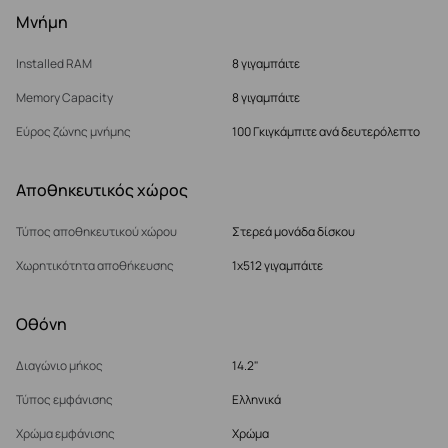
Μνήμη
Installed RAM
8 γιγαμπάιτε
Memory Capacity
8 γιγαμπάιτε
Εύρος ζώνης μνήμης
100 Γκιγκάμπιτε ανά δευτερόλεπτο
Αποθηκευτικός χώρος
Τύπος αποθηκευτικού χώρου
Στερεά μονάδα δίσκου
Χωρητικότητα αποθήκευσης
1x512 γιγαμπάιτε
Οθόνη
Διαγώνιο μήκος
14.2"
Τύπος εμφάνισης
Ελληνικά
Χρώμα εμφάνισης
Χρώμα