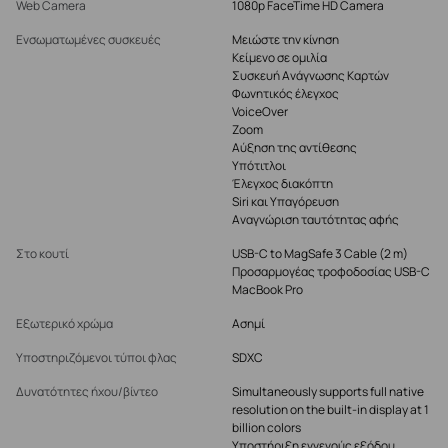
Web Camera
1080p FaceTime HD Camera
Ενσωματωμένες συσκευές
Μειώστε την κίνηση
Κείμενο σε ομιλία
Συσκευή Ανάγνωσης Καρτών
Φωνητικός έλεγχος
VoiceOver
Zoom
Αύξηση της αντίθεσης
Υπότιτλοι
Έλεγχος διακόπτη
Siri και Υπαγόρευση
Αναγνώριση ταυτότητας αφής
Στο κουτί
USB-C to MagSafe 3 Cable (2 m)
Προσαρμογέας τροφοδοσίας USB-C
MacBook Pro
Εξωτερικό χρώμα
Ασημί
Υποστηριζόμενοι τύποι φλας
SDXC
Δυνατότητες ήχου/βίντεο
Simultaneously supports full native
resolution on the built-in display at 1
billion colors
Υποστήριξη εγγενούς εξόδου