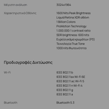
Μέγιστη ανάλυση
3024x1964
Χαρακτηριστικά Οθόνης
1600 Nits Peak Brightness
Liquid Retina XDR οθόνη
1 Billion Colors
ProMotion Technology
1.000.000:1 contrast ratio
SDR brightness: 600 nits
Ευρεία γκάμα χρωμάτων (P3)
Τεχνολογία True Tone
1000 nits Φωτεινότητα
Προδιαγραφές Δικτύωσης
Wi-Fi
IEEE 802.11 b
IEEE 802.11ax Wi-Fi 6E
IEEE 802.11 ac Wi-Fi 5
IEEE 802.11 n Wi-Fi 4
IEEE 802.11 g
IEEE 802.11 a
Bluetooth
Bluetooth 5.3