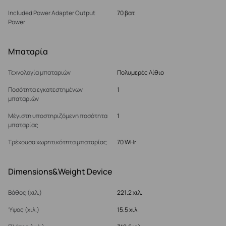
Included Power Adapter Output
70 βατ
Power
Μπαταρία
Τεχνολογία μπαταριών
Πολυμερές Λίθιο
Ποσότητα εγκατεστημένων
1
μπαταριών
Μέγιστη υποστηριζόμενη ποσότητα
1
μπαταρίας
Τρέχουσα χωρητικότητα μπαταρίας
70 WHr
Dimensions&Weight Device
Βάθος (χιλ.)
221.2 χιλ.
Ύψος (χιλ.)
15.5 χιλ.