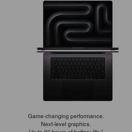
Game‑changing performance.
Next‑level graphics.
Up to 22 hours of battery life.
Refer to le
◊