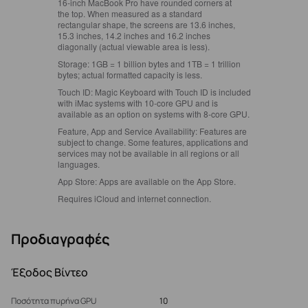
16‑inch MacBook Pro have rounded corners at
the top. When measured as a standard
rectangular shape, the screens are 13.6 inches,
15.3 inches, 14.2 inches and 16.2 inches
diagonally (actual viewable area is less).
Storage:
1GB = 1 billion bytes and 1TB = 1 trillion
bytes; actual formatted capacity is less.
Touch ID:
Magic Keyboard with Touch ID is included
with iMac systems with 10‑core GPU and is
available as an option on systems with 8‑core GPU.
Feature, App and Service Availability:
Features are
subject to change. Some features, applications and
services may not be available in all regions or all
languages.
App Store:
Apps are available on the App Store.
Requires iCloud and internet connection.
Προδιαγραφές
Έξοδος Βίντεο
Ποσότητα πυρήνα GPU
10