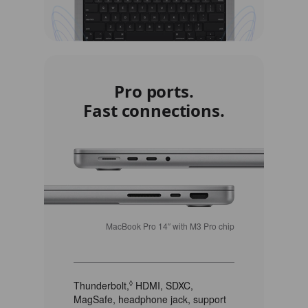
Pro ports.
Fast connections.
MacBook Pro 14″ with M3 Pro chip
Thunderbolt,
◊
Refer to legal disclaimers
HDMI, SDXC,
MagSafe, headphone jack, support