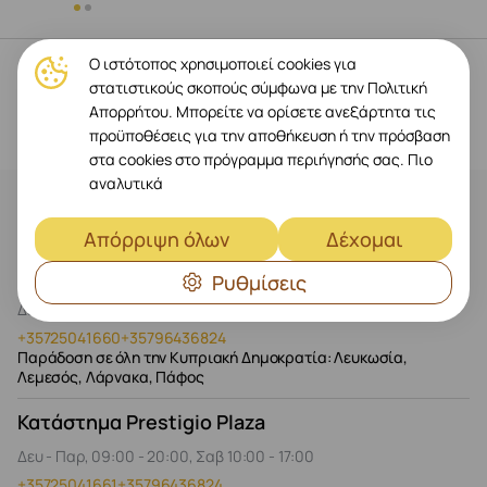
Ο ιστότοπος χρησιμοποιεί cookies για
στατιστικούς σκοπούς σύμφωνα με την Πολιτική
Απορρήτου. Μπορείτε να ορίσετε ανεξάρτητα τις
προϋποθέσεις για την αποθήκευση ή την πρόσβαση
στα cookies στο πρόγραμμα περιήγησής σας.
Πιο
αναλυτικά
Επικοινωνία
Απόρριψη όλων
Δέχομαι
Ηλεκτρονικό κατάστημα
Ρυθμίσεις
Δευ - Παρ, 09:00 - 20:00, Σαβ - Κυρ, 10:00 - 19:00
+35725041660
+35796436824
Παράδοση σε όλη την Κυπριακή Δημοκρατία: Λευκωσία,
Λεμεσός, Λάρνακα, Πάφος
Κατάστημα Prestigio Plaza
Δευ - Παρ, 09:00 - 20:00, Σαβ 10:00 - 17:00
+35725041661
+35796436824