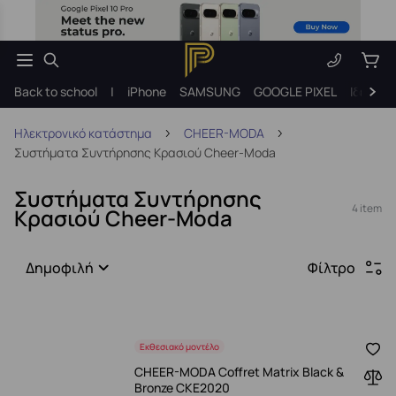
Back to school
|
iPhone
SAMSUNG
GOOGLE PIXEL
Ιδέες γ
Ηλεκτρονικό κατάστημα
CHEER-MODA
Συστήματα Συντήρησης Κρασιού Cheer-Moda
Συστήματα Συντήρησης
4 item
Κρασιού Cheer-Moda
Δημοφιλή
Φίλτρο
Εκθεσιακό μοντέλο
CHEER-MODA Coffret Matrix Black &
Bronze CKE2020