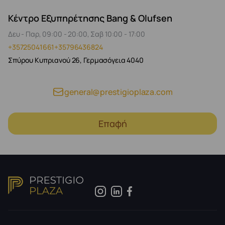
Κέντρο Εξυπηρέτησης Bang & Olufsen
Δευ - Παρ, 09:00 - 20:00, Σαβ 10:00 - 17:00
+35725041661
+35796436824
Σπύρου Κυπριανού 26, Γερμασόγεια 4040
general@prestigioplaza.com
Επαφή