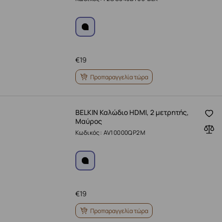
€
19
Προπαραγγελία τώρα
BELKIN Καλώδιο HDMI, 2 μετρητής,
Μαύρος
Κωδικός: AV10000QP2M
€
19
Προπαραγγελία τώρα