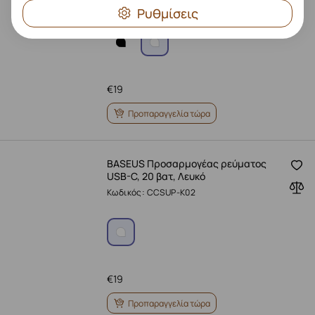
Κωδικός: A8032H21
Ρυθμίσεις
€
19
Προπαραγγελία τώρα
BASEUS Προσαρμογέας ρεύματος
USB-C, 20 βατ, Λευκό
Κωδικός: CCSUP-K02
€
19
Προπαραγγελία τώρα