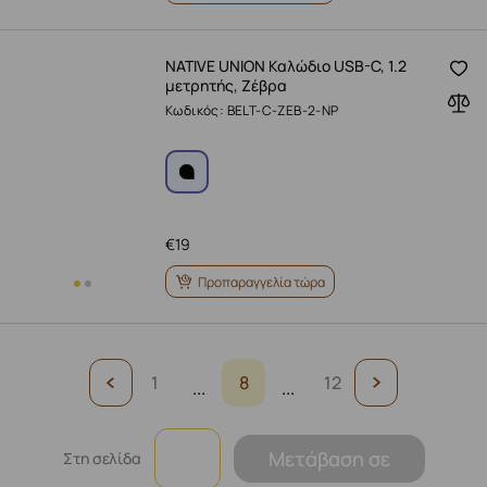
NATIVE UNION Καλώδιο USB-C, 1.2
μετρητής, Ζέβρα
Κωδικός: BELT-C-ZEB-2-NP
€
19
Προπαραγγελία τώρα
1
8
12
...
...
Μετάβαση σε
Στη σελίδα