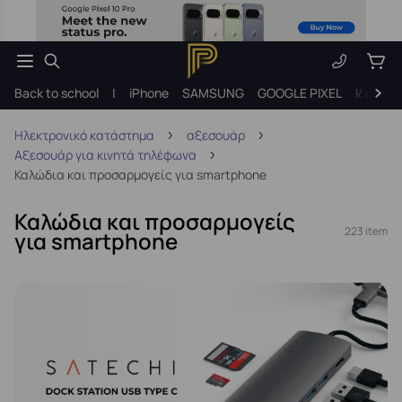
Back to school
|
iPhone
SAMSUNG
GOOGLE PIXEL
Ιδέες γ
Ηλεκτρονικό κατάστημα
αξεσουάρ
Αξεσουάρ για κινητά τηλέφωνα
Καλώδια και προσαρμογείς για smartphone
Καλώδια και προσαρμογείς
223 item
για smartphone