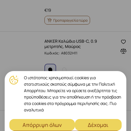
€
19
Προπαραγγελία τώρα
ANKER Καλώδιο USB-C, 0.9
μετρητής, Μαύρος
Κωδικός: A8032H11
Ο ιστότοπος χρησιμοποιεί cookies για
στατιστικούς σκοπούς σύμφωνα με την Πολιτική
€
19
Απορρήτου. Μπορείτε να ορίσετε ανεξάρτητα τις
προϋποθέσεις για την αποθήκευση ή την πρόσβαση
Προπαραγγελία τώρα
στα cookies στο πρόγραμμα περιήγησής σας.
Πιο
αναλυτικά
ANKER Καλώδιο USB-C to USB-C, 0.9
Απόρριψη όλων
Δέχομαι
μετρητής, Λευκό