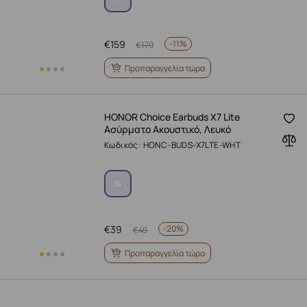
€
159
-
11%
€
179
Προπαραγγελία τώρα
HONOR Choice Earbuds X7 Lite
Ασύρματο Ακουστικό, Λευκό
Κωδικός: HONC-BUDS-X7LTE-WHT
€
39
-
20%
€
49
Προπαραγγελία τώρα