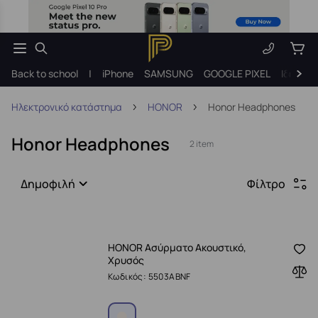
Back to school
|
iPhone
SAMSUNG
GOOGLE PIXEL
Ιδέες γ
Ηλεκτρονικό κατάστημα
HONOR
Honor Headphones
Honor Headphones
2 item
Δημοφιλή
Φίλτρο
HONOR Ασύρματο Ακουστικό,
Χρυσός
Κωδικός: 5503ABNF