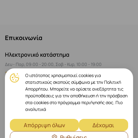
Επικοινωνία
Ηλεκτρονικό κατάστημα
Δευ - Παρ, 09:00 - 20:00, Σαβ - Κυρ, 10:00 - 19:00
+35725041660
+35796436824
Ο ιστότοπος χρησιμοποιεί cookies για
Παράδοση σε όλη την Κυπριακή Δημοκρατία: Λευκωσία,
στατιστικούς σκοπούς σύμφωνα με την Πολιτική
Λεμεσός, Λάρνακα, Πάφος
Απορρήτου. Μπορείτε να ορίσετε ανεξάρτητα τις
Κατάστημα Prestigio Plaza
προϋποθέσεις για την αποθήκευση ή την πρόσβαση
στα cookies στο πρόγραμμα περιήγησής σας.
Πιο
Δευ - Παρ, 09:00 - 20:00, Σαβ 10:00 - 17:00
αναλυτικά
+35725041661
+35796436824
Σπύρου Κυπριανού 26, Γερμασόγεια 4040
Απόρριψη όλων
Δέχομαι
Κέντρο Εξυπηρέτησης Bang & Olufsen
Ρυθμίσεις